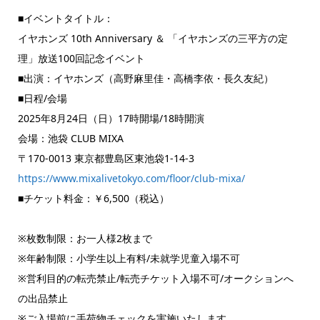
■イベントタイトル：
イヤホンズ 10th Anniversary ＆ 「イヤホンズの三平方の定
理」放送100回記念イベント
■出演：イヤホンズ（高野麻里佳・高橋李依・長久友紀）
■日程/会場
2025年8月24日（日）17時開場/18時開演
会場：池袋 CLUB MIXA
〒170-0013 東京都豊島区東池袋1-14-3
https://www.mixalivetokyo.com/floor/club-mixa/
■チケット料金：￥6,500（税込）
※枚数制限：お一人様2枚まで
※年齢制限：小学生以上有料/未就学児童入場不可
※営利目的の転売禁止/転売チケット入場不可/オークションへ
の出品禁止
※ご入場前に手荷物チェックを実施いたします。