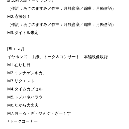
記念同人誌テーマソング）
（作詞：あさのますみ／作曲：月蝕會議／編曲：月蝕會議）
M2.応援歌！
（作詞：あさのますみ／作曲：月蝕會議／編曲：月蝕會議）
M3.タイトル未定
[Blu-ray]
イヤホンズ「手紙」トーク＆コンサート 本編映像収録
M1.在りし日
M2.ミンナゲンキカ。
M3.リクエスト
M4.タイムカプセル
M5.トメハネハラウ
M6.だから大丈夫
M7.おーる・ざ・やんぐ・ぎーくす
+トークコーナー