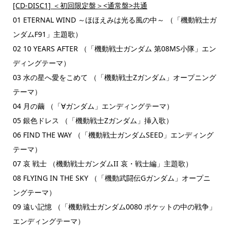
[CD-DISC1]
＜初回限定盤＞<通常盤>共通
01 ETERNAL WIND ～ほほえみは光る風の中～ （「機動戦士ガ
ンダムF91」主題歌）
02 10 YEARS AFTER （「機動戦士ガンダム 第08MS小隊」エン
ディングテーマ）
03 水の星へ愛をこめて （「機動戦士Ζガンダム」オープニング
テーマ）
04 月の繭 （「∀ガンダム」エンディングテーマ）
05 銀色ドレス （「機動戦士Ζガンダム」挿入歌）
06 FIND THE WAY （「機動戦士ガンダムSEED」エンディング
テーマ）
07 哀 戦士 （機動戦士ガンダムII 哀・戦士編」主題歌）
08 FLYING IN THE SKY （「機動武闘伝Gガンダム」オープニ
ングテーマ）
09 遠い記憶 （「機動戦士ガンダム0080 ポケットの中の戦争」
エンディングテーマ）