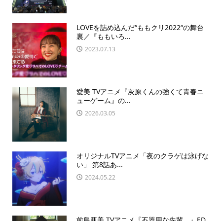
LOVEを詰め込んだ“ももクリ2022“の舞台
裏／『ももいろ...
2023.07.13
愛美 TVアニメ『灰原くんの強くて青春ニ
ューゲーム』の...
2026.03.05
オリジナルTVアニメ「夜のクラゲは泳げな
い」 第8話あ...
2024.05.22
前島亜美 TVアニメ『不器用な先輩。』ED