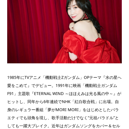
1985年にTVアニメ「機動戦士Ζガンダム」OPテーマ『水の星へ
愛をこめて』でデビュー。1991年に映画「機動戦士ガンダム
F91」主題歌『ETERNAL WIND ～ほほえみは光る風の中～』が
ヒットし、同年から6年連続でNHK「紅白歌合戦」に出場。自
身のレギュラー番組「夢がMORI MORI」をはじめとしたバラ
エティでも頭角を現し、歌手活動だけでなく“元祖バラドル”と
しても一躍大ブレイク。近年はガンダムソングをカバー＆セル