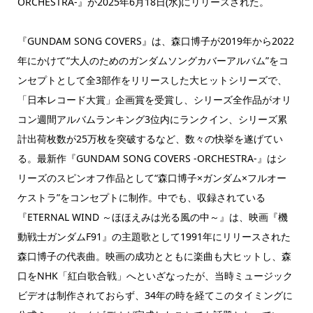
ORCHESTRA-』が2025年6月18日(水)にリリースされた。
『GUNDAM SONG COVERS』は、森口博子が2019年から2022
年にかけて“大人のためのガンダムソングカバーアルバム”をコ
ンセプトとして全3部作をリリースした大ヒットシリーズで、
「日本レコード大賞」企画賞を受賞し、シリーズ全作品がオリ
コン週間アルバムランキング3位内にランクイン、シリーズ累
計出荷枚数が25万枚を突破するなど、数々の快挙を遂げてい
る。最新作『GUNDAM SONG COVERS -ORCHESTRA-』はシ
リーズのスピンオフ作品として“森口博子×ガンダム×フルオー
ケストラ”をコンセプトに制作。中でも、収録されている
『ETERNAL WIND ～ほほえみは光る風の中～』は、映画『機
動戦士ガンダムF91』の主題歌として1991年にリリースされた
森口博子の代表曲。映画の成功とともに楽曲も大ヒットし、森
口をNHK「紅白歌合戦」へといざなったが、当時ミュージック
ビデオは制作されておらず、34年の時を経てこのタイミングに