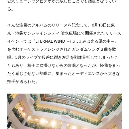
公式ミュージックビデオが完成したことでも話題となってい
る。
そんな注目のアルバムのリリースを記念して、6月18日に東
京・池袋サンシャインシティ 噴水広場にて開催されたリリース
イベントでは『ETERNAL WIND ～ほほえみは光る風の中～』
を含むオーケストラアレンジされたガンダムソング３曲を歌
唱。5月のライブで段差に躓き左足を剥離骨折してしまったこ
ともあり、椅子に腰掛けながらの歌唱となったが、怪我をまっ
たく感じさせない熱唱に、集まったオーディエンスから大きな
拍手が送られた。