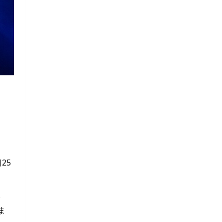
25
。
ま