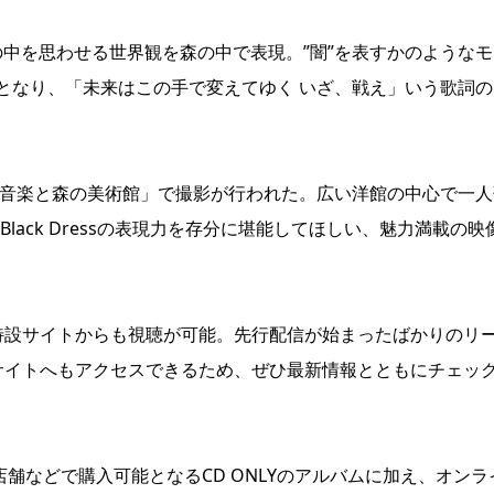
の心の中を思わせる世界観を森の中で表現。”闇”を表すかのような
となり、「未来はこの手で変えてゆく いざ、戦え」いう歌詞の
 音楽と森の美術館」で撮影が行われた。広い洋館の中心で一人
 Black Dressの表現力を存分に堪能してほしい、魅力満載の映
特設サイトからも視聴が可能。先行配信が始まったばかりのリ
mingサイトへもアクセスできるため、ぜひ最新情報とともにチェッ
」は、店舗などで購入可能となるCD ONLYのアルバムに加え、オン