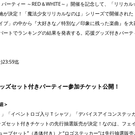
パーティー ～RED＆WHITE～』開催を記念して、「リリカル
施が決定！「魔法少女リリカルなのは」シリーズで開催された
イブ」の中から『大好きな／特別な／印象に残った楽曲』を大
パートでランキングの結果を発表する。応援グッズ付きパーテ
23:59迄
グッズセット付きパーティー参加チケット公開！
細＞
ト」「イベントロゴ入りＴシャツ」「デバイスアイコンステッ
ッズセット付きチケットの先行抽選販売が決定！なのは、フェ
ューブセット”（本体付き）と“ロゴステッカー”は先行抽選販売