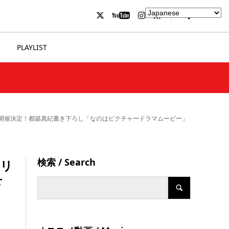
PLAYLIST
E～』開催決定！都築真紀書き下ろし「なのはピクチャードラマムービー」
検索 / Search
『リ
下