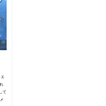
・エ
れ
して
メ