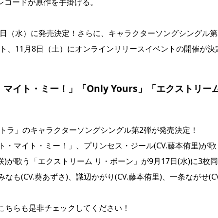
レコードが原作を手掛ける。
7日（水）に発売決定！さらに、キャラクターソングシングル第
ント、11月8日（土）にオンラインリリースイベントの開催が決
イト・ミー！」「Only Yours」「エクストリー
ストラ」のキャラクターソングシングル第2弾が発売決定！
イト・マイト・ミー！」、プリンセス・ジール(CV.藤本侑里)が歌
橘杏咲)が歌う「エクストリーム リ・ボーン」が9月17日(水)に3枚
(CV.葵あずさ)、識辺かがり(CV.藤本侑里)、一条ながせ(CV
こちらも是非チェックしてください！