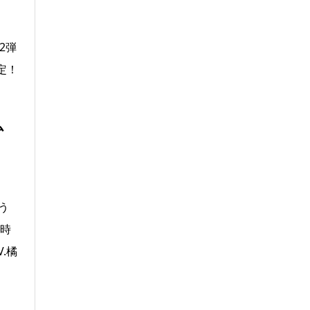
2弾
定！
ム
う
同時
.橘