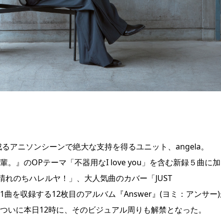
ら成るアニソンシーンで絶大な支持を得るユニット、angela。
。』のOPテーマ「不器用なI love you」を含む新録５曲に加
れのちハレルヤ！」、大人気曲のカバー「JUST
11曲を収録する12枚目のアルバム『Answer』(ヨミ：アンサー
、ついに本日12時に、そのビジュアル周りも解禁となった。