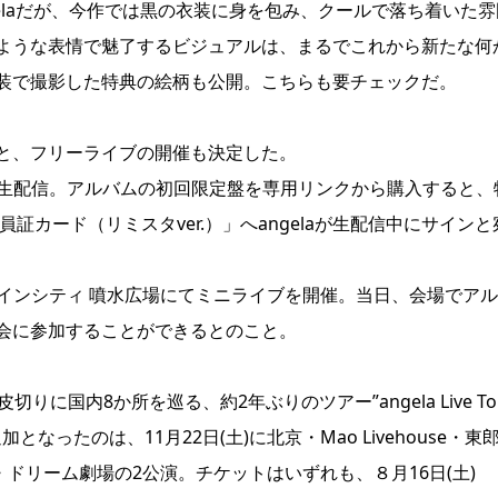
elaだが、今作では黒の衣装に身を包み、クールで落ち着いた雰
ような表情で魅了するビジュアルは、まるでこれから新たな何
装で撮影した特典の絵柄も公開。こちらも要チェックだ。
と、フリーライブの開催も決定した。
30より生配信。アルバムの初回限定盤を専用リンクから購入すると、
証カード（リミスタver.）」へangelaが生配信中にサインと
ンシャインシティ 噴水広場にてミニライブを開催。当日、会場でア
会に参加することができるとのこと。
切りに国内8か所を巡る、約2年ぶりのツアー”angela Live To
加となったのは、11月22日(土)に北京・Mao Livehouse・東
・ドリーム劇場の2公演。チケットはいずれも、８月16日(土)