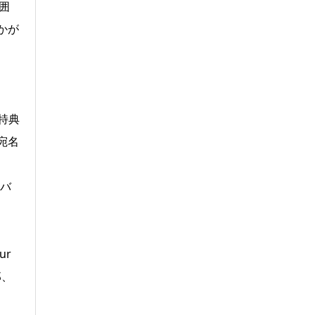
囲
かが
特典
宛名
ルバ
ur
郎、