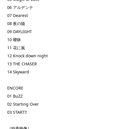
06 アルデンテ
07 Dearest
08 夜の隨
09 DAYLIGHT
10 曖昧
11 花に嵐
12 Knock down night
13 THE CHASER
14 Skyward
ENCORE
01 BuZZ
02 Starting Over
03 START!!
［特典映像］