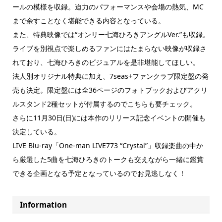
ールの模様を収録。迫力のパフォーマンスや会場の熱気、MC
まで余すことなく堪能できる内容となっている。
また、特典映像では“オンリー七海ひろきアングルVer.”も収録。
ライブを別視点で楽しめるファンにはたまらない映像が収録さ
れており、七海ひろきのビジュアルを是非堪能してほしい。
法人別オリジナル特典に加え、7seas+ファンクラブ限定盤の発
売も決定。限定盤には全36ページのフォトブックおよびアクリ
ルスタンド2種セットが付属するのでこちらも要チェック。
さらに11月30日(日)には本作のリリース記念イベントの開催も
決定している。
LIVE Blu-ray「One-man LIVE773 “Crystal”」収録楽曲の中か
ら厳選した5曲を七海ひろきのトークも交えながら一緒に鑑賞
できる企画となる予定となっているのでお見逃しなく！
Information