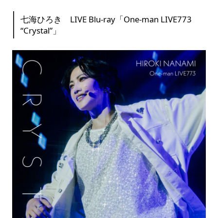
七海ひろき LIVE Blu-ray「One-man LIVE773
“Crystal”」