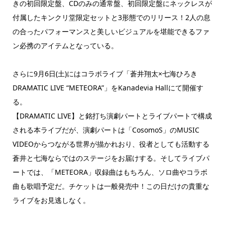
きの初回限定盤、CDのみの通常盤、初回限定盤にネックレスが
付属したキンクリ堂限定セットと3形態でのリリース！2人の息
の合ったパフォーマンスと美しいビジュアルを堪能できるファ
ン必携のアイテムとなっている。
さらに9月6日(土)にはコラボライブ「蒼井翔太×七海ひろき
DRAMATIC LIVE “METEORA”」をKanadevia Hallにて開催す
る。
【DRAMATIC LIVE】と銘打ち演劇パートとライブパートで構成
される本ライブだが、演劇パートは「CosomoS」のMUSIC
VIDEOからつながる世界が描かれおり、役者としても活動する
蒼井と七海ならではのステージをお届けする。そしてライブパ
ートでは、「METEORA」収録曲はもちろん、ソロ曲やコラボ
曲も歌唱予定だ。チケットは一般発売中！この日だけの貴重な
ライブをお見逃しなく。