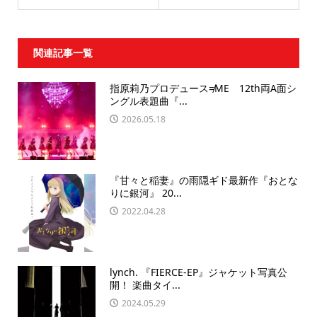
関連記事一覧
指原莉乃プロデュース≠ME 12th両A面シ
ングル表題曲『...
2026.05.18
『甘々と稲妻』の雨隠ギド最新作『おとな
りに銀河』 20...
2022.04.28
lynch. 『FIERCE-EP』ジャケット写真公
開！ 楽曲タイ...
2024.05.29