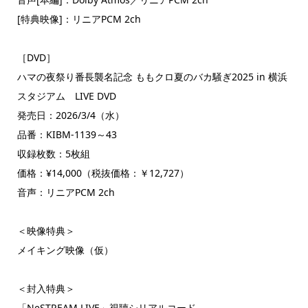
[特典映像]：リニアPCM 2ch
［DVD］
ハマの夜祭り番長襲名記念 ももクロ夏のバカ騒ぎ2025 in 横浜
スタジアム LIVE DVD
発売日：2026/3/4（水）
品番：KIBM-1139～43
収録枚数：5枚組
価格：¥14,000（税抜価格：￥12,727）
音声：リニアPCM 2ch
＜映像特典＞
メイキング映像（仮）
＜封入特典＞
「NeSTREAM LIVE」視聴シリアルコード