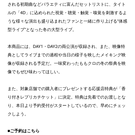
される初期曲などバラエティに富んだセットリストに、タイト
ルの「4D」に込められた視覚・聴覚・触覚・嗅覚を刺激するよ
うな様々な演出も盛り込まれたファンと一緒に作り上げる“体感
型ライブ”となった冬の大型ライブ。
本商品には、DAY1・DAY2の両公演が収録され、また、映像特
典としてライブまでの過程や当日の様子を映したメイキング映
像が収録される予定だ。一味変わったももクロの冬の祭典を映
像でもぜひ味わってほしい。
また、対象店舗での購入者にプレゼントする応援店特典が「香
り付きレプリカチケット」に決定。特典は先着でのお渡しとな
り、本日より予約受付がスタートしているので、早めにチェッ
クしよう。
■ご予約はこちら