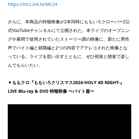
https://mcz.lnk.to/MC24
さらに、本商品の特報映像が2本同時にももいろクローバーZ公
式YouTubeチャンネルにて公開された。本ライブのオープニン
グや幕間で使用されていたストーリー調の映像に、新たに男性
声でバイト編と就職編と2つの内容でアテレコされた映像とな
っている。ライブを思い出すとともに、ぜひ視覚と聴覚で楽し
んでもらいたい。
▼ももクロ『ももいろクリスマス2024-HOLY 4D NIGHT-』
LIVE Blu-ray & DVD 特報映像 〜バイト篇〜