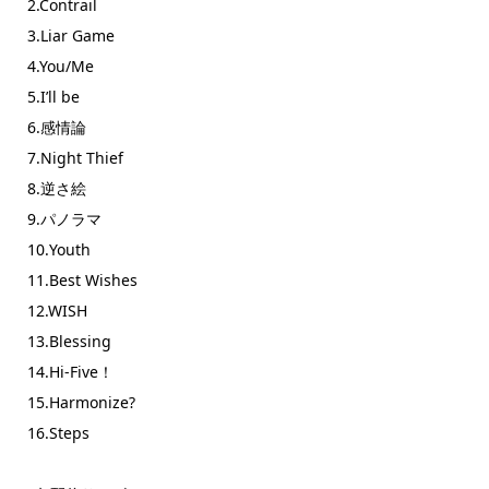
2.Contrail
3.Liar Game
4.You/Me
5.I’ll be
6.感情論
7.Night Thief
8.逆さ絵
9.パノラマ
10.Youth
11.Best Wishes
12.WISH
13.Blessing
14.Hi-Five！
15.Harmonize?
16.Steps