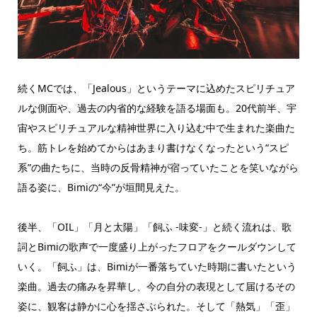
続くMCでは、「Jealous」というテーマに込めたスピリチュア
ルな側面や、過去の内省的な経験を語る場面も。20代前半、宇
宙やスピリチュアルな精神世界に入り込む中で生まれた楽曲た
ち。筋トレを始めてからはあまり書けなくなったという“スピ
系”の曲たちに、当時の反骨精神が宿っていたことを笑いながら
語る姿に、Bimiの“今”が垣間見えた。
後半、「OIL」「月と太陽」「飼ふ -味変-」と続く流れは、歌
詞とBimiの歌声で一度盛り上がったフロアをクールダウンして
いく。「飼ふ」は、Bimiが一番落ちていた時期に書いたという
楽曲。過去の痛みを昇華し、今の自分の表現として届けるその
姿に、観客は静かに心を揺さぶられた。そして「熱気」「歪」