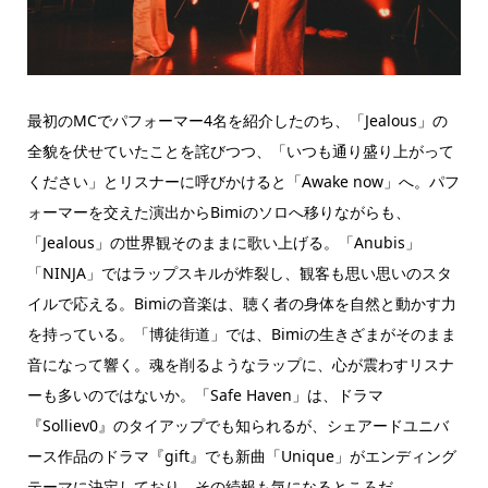
最初のMCでパフォーマー4名を紹介したのち、「Jealous」の
全貌を伏せていたことを詫びつつ、「いつも通り盛り上がって
ください」とリスナーに呼びかけると「Awake now」へ。パフ
ォーマーを交えた演出からBimiのソロへ移りながらも、
「Jealous」の世界観そのままに歌い上げる。「Anubis」
「NINJA」ではラップスキルが炸裂し、観客も思い思いのスタ
イルで応える。Bimiの音楽は、聴く者の身体を自然と動かす力
を持っている。「博徒街道」では、Bimiの生きざまがそのまま
音になって響く。魂を削るようなラップに、心が震わすリスナ
ーも多いのではないか。「Safe Haven」は、ドラマ
『Solliev0』のタイアップでも知られるが、シェアードユニバ
ース作品のドラマ『gift』でも新曲「Unique」がエンディング
テーマに決定しており、その続報も気になるところだ。