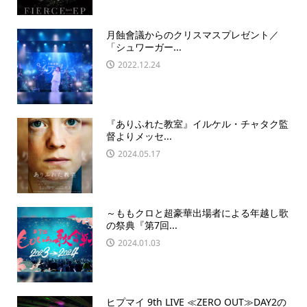
月蝕會議からのクリスマスプレゼント／
「シュワーガー...
2022.12.24
『ありふれた教室』イルケル・チャタク監
督よりメッセ...
2024.05.17
～ももクロと超豪華出場者による年越し歌
の祭典『第7回...
2024.01.03
ヒプマイ 9th LIVE ≪ZERO OUT≫DAY2の