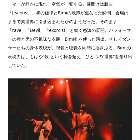
ーマーが静かに現れ、空気が一変する。幕開けは新曲
「Jealous」。和の旋律とBimiの歌声が重なった瞬間、会場は
まるで異世界に引き込まれたかのようだった。そのまま
「rave」「Devil」「exorcist」と続く怒涛の展開。パフォーマ
ーの赤と黒の不気味な衣装、Bimi札を使った演出、そしてダン
サーたちの身体表現が、視覚と聴覚を同時に揺さぶる。Bimiの
表現力は、もはや“歌”という枠を超え、ひとつの“世界”を創り出
していた。