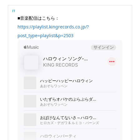
■音楽配信はこちら：
https://playlist.kingrecords.co.jp/?
post_type=playlist&p=2503