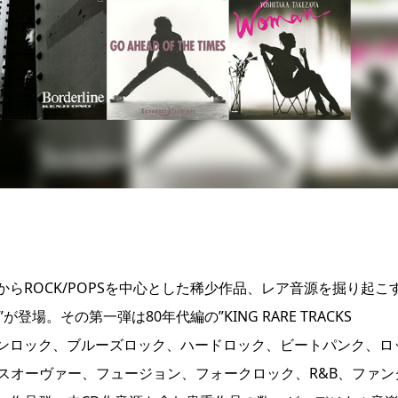
らROCK/POPSを中心とした稀少作品、レア音源を掘り起こ
LE”が登場。その第一弾は80年代編の”KING RARE TRACKS
ヴ、サザンロック、ブルーズロック、ハードロック、ビートパンク、ロ
スオーヴァー、フュージョン、フォークロック、R&B、ファン