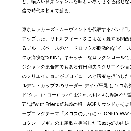
ど、幅広い音楽ジャンルを味わい尽くせる色褪せな
信で時代を超えて蘇る。
東京ロッカーズ・ムーヴメントを代表するバンド”
アップした、リトルフィートをこよなく愛する関西
るブルーズベースのハードロックが刺激的な”イー
クが痛快な”SKIN”。キャッチ―なロックンロール
ジシャンの集合体でもある竹田和夫＆クリエイショ
のクリエイションがプロデュースと演奏を担当した
ルデン・カップスのリーダー”デイヴ平尾”はソロ
ド”タンゴ・ヨーロッパ”はジャンルレスな摩訶不思
五”は”with Friends”名義の極上AORサウ
ープニングテーマ「メロスのように～LONELY WAY～」
コタン・ブギ』の主題歌を担当した”Cassys”の