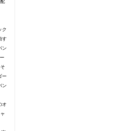
楽配
ック
動す
パン
ュー
、そ
ゴー
バン
のオ
シャ