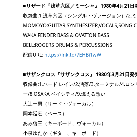
■リザード『浅草六区／ミーシャ』 1980年4月21日発売
収録曲:1.浅草六区（シングル・ヴァージョン）/2.
MOMOYO:GUITAR,SYNTHESIZER,VOCALS,SONG 
WAKA:FENDER BASS & OVATION BASS
BELL:ROGERS DRUMS & PERCUSSIONS
配信URL:
https://lnk.to/7EHBi1wW
■サザンクロス『サザンクロス』 1980年3月21日発売（N
収録曲:1.ハード レイン/2.洒落/3.ターミナル/4.ロ
ー/8.OSAKA ベイシティ/9.燃える想い
大辻一男（リード・ヴォーカル）
岡本延宏（ベース）
あみ啓三（キーボード、ヴォーカル）
小泉ゆたか（ギター、キーボード）