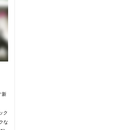
す新
ック
クな