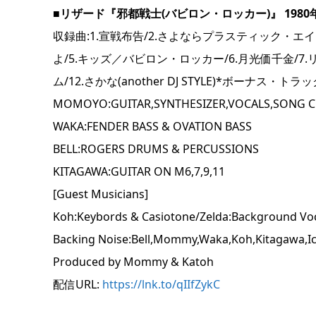
■リザード『邪都戦士(バビロン・ロッカー)』 1980年9
収録曲:1.宣戦布告/2.さよならプラスティック・エ
よ/5.キッズ／バビロン・ロッカー/6.月光価千金/7.リ
ム/12.さかな(another DJ STYLE)*ボーナス・トラ
MOMOYO:GUITAR,SYNTHESIZER,VOCALS,SONG 
WAKA:FENDER BASS & OVATION BASS
BELL:ROGERS DRUMS & PERCUSSIONS
KITAGAWA:GUITAR ON M6,7,9,11
[Guest Musicians]
Koh:Keybords & Casiotone/Zelda:Background Vo
Backing Noise:Bell,Mommy,Waka,Koh,Kitagawa,I
Produced by Mommy & Katoh
配信URL:
https://lnk.to/qIIfZykC