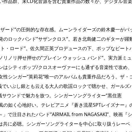
い作品群、未CD化音源を含む貴重作品の数々が、デジタル音
リザード”の圧倒的な存在感。ムーンライダーズの鈴木慶一がバ
発のロックバンド”サザンクロス”。若き北島健二のギターが躍
スト・ロード”。佐久間正英プロデュースの下、ポップなビート
でノリノリ押せ押せの”ブレイン ウォッシュ バンド”。実力派ミ
ンはシティポップ/クロスオーヴァーにも通ずる音楽性で攻め
女性シンガー”英莉花”唯一のアルバムも貴重作品だろう。ザ・
名義でいぶし銀とも云える大人の歌謡ロックで聴かせ、ガールズ
議サウンドで魅力を放つ。シンガーソングライター”黒住憲
ンドがそよ風の如く心地好い。テレビアニメ『蒼き流星SPTレイズナー』
で注目されたバンド”AIRMAIL from NAGASAKI”、映画『
両雄は共に必聴。シンガーソングライターを中心に取り扱うレーベ