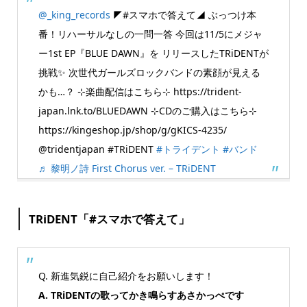
@_king_records
◤#スマホで答えて◢ ぶっつけ本
番！リハーサルなしの一問一答 今回は11/5にメジャ
ー1st EP『BLUE DAWN』を リリースしたTRiDENTが
挑戦✨ 次世代ガールズロックバンドの素顔が見える
かも…？ ⊹楽曲配信はこちら⊹ https://trident-
japan.lnk.to/BLUEDAWN ⊹CDのご購入はこちら⊹
https://kingeshop.jp/shop/g/gKICS-4235/
@tridentjapan #TRiDENT
#トライデント
#バンド
♬ 黎明ノ詩 First Chorus ver. – TRiDENT
TRiDENT「#スマホで答えて」
Q. 新進気鋭に自己紹介をお願いします！
A. TRiDENTの歌ってかき鳴らすあさかっぺです