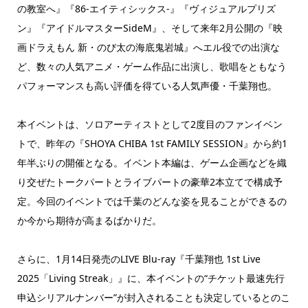
の教室へ』『86-エイティシックス-』『ヴィジュアルプリズ
ン』『アイドルマスターSideM』、そして来年2月公開の『映
画ドラえもん 新・のび太の海底鬼岩城』へエル役での出演な
ど、数々の人気アニメ・ゲーム作品に出演し、歌唱をともなう
パフォーマンスも高い評価を得ている人気声優・千葉翔也。
本イベントは、ソロアーティストとして2度目のファンイベン
トで、昨年の『SHOYA CHIBA 1st FAMILY SESSION』から約1
年半ぶりの開催となる。イベント本編は、ゲーム企画などを織
り交ぜたトークパートとライブパートの豪華2本立てで構成予
定。今回のイベントでは千葉のどんな姿を見ることができるの
か今から期待が高まるばかりだ。
さらに、1月14日発売のLIVE Blu-ray『千葉翔也 1st Live
2025「Living Streak」』に、本イベントの“チケット最速先行
申込シリアルナンバー”が封入されることも決定しているとのこ