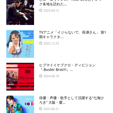
ク各地を訪れた...
2023.04.12
TVアニメ「イジらないで、長瀞さん」 第1
期キャラクタ...
2022.12.23
ヒプマイイケブクロ・ディビジョン
『.Buster Bros!!!』...
2024.06.19
俳優・声優・歌手として活躍する“七海ひ
ろき” 大阪・愛...
2022.06.21