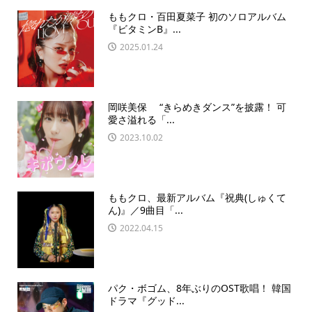
ももクロ・百田夏菜子 初のソロアルバム
『ビタミンB』...
2025.01.24
岡咲美保 “きらめきダンス”を披露！ 可
愛さ溢れる「...
2023.10.02
ももクロ、最新アルバム『祝典(しゅくて
ん)』／9曲目「...
2022.04.15
パク・ボゴム、8年ぶりのOST歌唱！ 韓国
ドラマ『グッド...