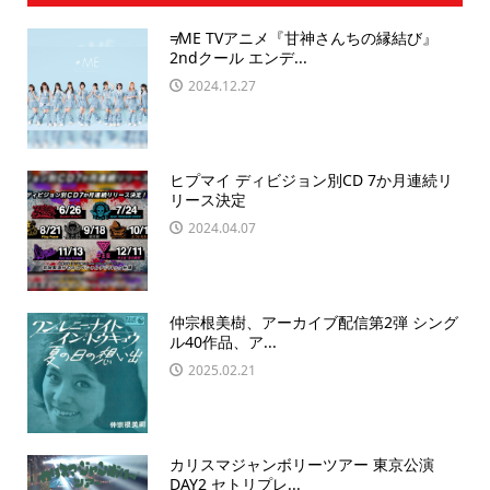
≠ME TVアニメ『甘神さんちの縁結び』
2ndクール エンデ...
2024.12.27
ヒプマイ ディビジョン別CD 7か月連続リ
リース決定
2024.04.07
仲宗根美樹、アーカイブ配信第2弾 シング
ル40作品、ア...
2025.02.21
カリスマジャンボリーツアー 東京公演
DAY2 セトリプレ...