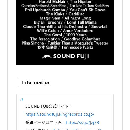
Information
SOUND FUJI公式サイト：
https://soundfuji.kingrecords.co.jp/
番組ページはこちら：
https://x.gd/Jzj2R