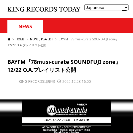
NEWS
HOME
NEWS
,
PLAYLIST
BAYFM『78musi-curate SOUNDFUJI zone』
12/22 O.A.プレイリスト公開
BAYFM『78musi-curate SOUNDFUJI zone』
12/22 O.A.プレイリスト公開
KING RECORDS編集部
2025.12.23 16:00