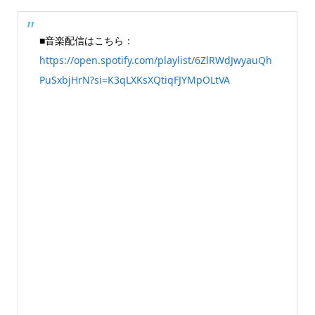
■音楽配信はこちら：
https://open.spotify.com/playlist/6ZlRWdJwyauQh
PuSxbjHrN?si=K3qLXKsXQtiqFJYMpOLtVA