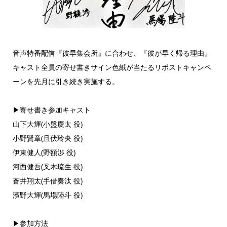
音声特番配信『彼早集会所』に合わせ、『彼が早く帰る理由』
キャスト全員の寄せ書きサイン色紙が当たるリポストキャンペ
ーンを先月に引き続き実施する。
▶︎寄せ書き参加キャスト
山下大輝(小盤慶太 役)
小野賢章(且伏玲央 役)
伊東健人(野額渉 役)
河西健吾(叉木琉生 役)
蒼井翔太(手借奏汰 役)
濱野大輝(馬場陸斗 役)
▶︎参加方法