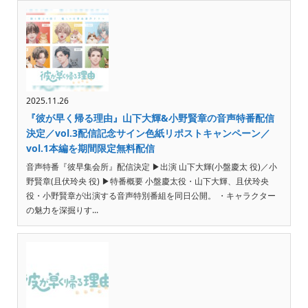
2025.11.26
『彼が早く帰る理由』山下大輝&小野賢章の音声特番配信
決定／vol.3配信記念サイン色紙リポストキャンペーン／
vol.1本編を期間限定無料配信
音声特番『彼早集会所』配信決定 ▶︎出演 山下大輝(小盤慶太 役)／小
野賢章(且伏玲央 役) ▶︎特番概要 小盤慶太役・山下大輝、且伏玲央
役・小野賢章が出演する音声特別番組を同日公開。 ・キャラクター
の魅力を深掘りす...