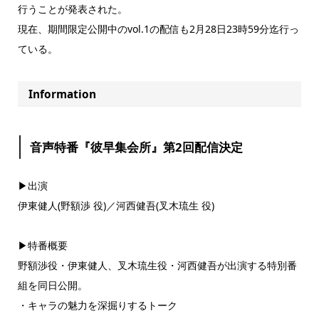
行うことが発表された。
現在、期間限定公開中のvol.1の配信も2月28日23時59分迄行っ
ている。
Information
音声特番『彼早集会所』第2回配信決定
▶︎出演
伊東健人(野額渉 役)／河西健吾(叉木琉生 役)
▶︎特番概要
野額渉役・伊東健人、叉木琉生役・河西健吾が出演する特別番
組を同日公開。
・キャラの魅力を深掘りするトーク