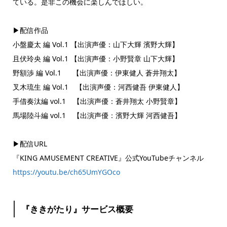
ている。是非この機会に楽しんでほしい。
▶︎配信作品
小盤慶太 編 Vol.1 【出演声優：山下大輝 濱野大輝】
且伏玲央 編 Vol.1 【出演声優：小野賢章 山下大輝】
野額渉 編 Vol.1 【出演声優：伊東健人 蒼井翔太】
叉木琉生 編 Vol.1 【出演声優：河西健吾 伊東健人】
手借奏汰編 vol.1 【出演声優：蒼井翔太 小野賢章】
馬場陸斗編 vol.1 【出演声優：濱野大輝 河西健吾】
▶︎配信URL
『KING AMUSEMENT CREATIVE』公式YouTubeチャンネル
https://youtu.be/ch65UmYGOco
『ききがたり』サービス概要