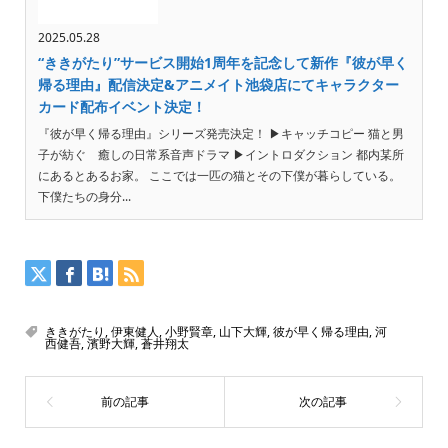
2025.05.28
“ききがたり”サービス開始1周年を記念して新作『彼が早く
帰る理由』配信決定&アニメイト池袋店にてキャラクター
カード配布イベント決定！
『彼が早く帰る理由』シリーズ発売決定！ ▶︎キャッチコピー 猫と男
子が紡ぐ 癒しの日常系音声ドラマ ▶︎イントロダクション 都内某所
にあるとあるお家。 ここでは一匹の猫とその下僕が暮らしている。
下僕たちの身分...
ききがたり
,
伊東健人
,
小野賢章
,
山下大輝
,
彼が早く帰る理由
,
河
西健吾
,
濱野大輝
,
蒼井翔太