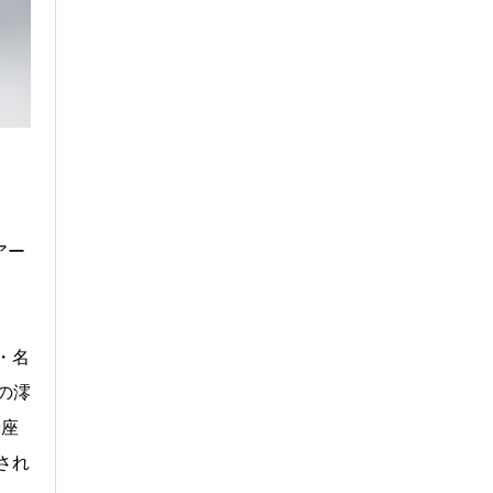
アー
・名
の澪
陽座
され