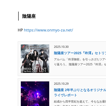
陰陽座
HP
https://www.onmyo-za.net/
2025.10.30
陰陽座ツアー2025『吟澪』セトリプ
アルバム「吟澪御前」を引っさげたツアー
り返ろう。 陰陽座ツアー2025『吟澪』セトリ
2025.10.29
陰陽座 2年半ぶりとなるオリジナ
ライヴレポート
結成から四半世紀を超えて、今もなお最