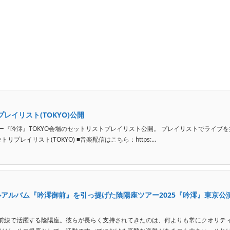
レイリスト(TOKYO)公開
『吟澪』TOKYO会場のセットリストプレイリスト公開。 プレイリストでライブを
プレイリスト(TOKYO) ■音楽配信はこちら：https:...
ルアルバム『吟澪御前』を引っ提げた陰陽座ツアー2025『吟澪』東京公
前線で活躍する陰陽座。彼らが長らく支持されてきたのは、何よりも常にクオリテ