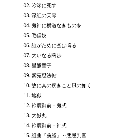
02. 吟澪に死す
03. 深紅の天穹
04. 鬼神に横道なきものを
05. 毛倡妓
06. 誰がために釡は鳴る
07. 大いなる闊歩
08. 星熊童子
09. 紫苑忍法帖
10. 故に其の疾きこと風の如く
11. 地獄
12. 鈴鹿御前 – 鬼式
13. 大嶽丸
14. 鈴鹿御前 – 神式
15. 組曲『義経』～悪忌判官