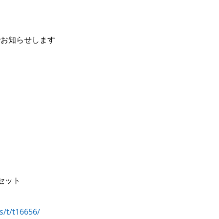
でお知らせします
ーセット
s/t/t16656/