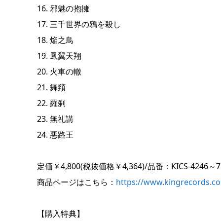
16. 邪魅の抱擁
17. 三千世界の鴉を殺し
18. 焔之鳥
19. 鳳翼天翔
20. 火車の轍
21. 舞頚
22. 羅刹
23. 無礼講
24. 悪路王
定価￥4,800(税抜価格￥4,364)/品番：KICS-4246～7
商品ページはこちら：
https://www.kingrecords.co
【購入特典】