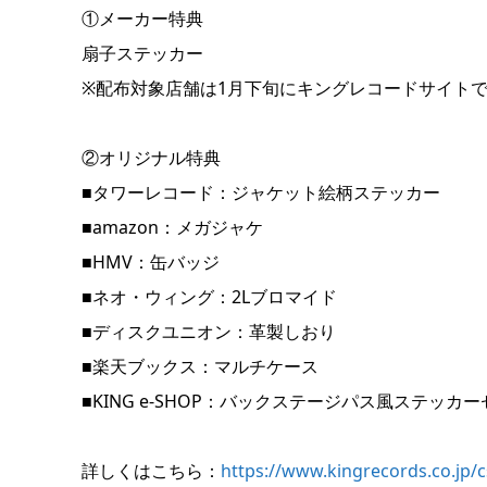
①メーカー特典
扇子ステッカー
※配布対象店舗は1月下旬にキングレコードサイト
②オリジナル特典
■タワーレコード：ジャケット絵柄ステッカー
■amazon：メガジャケ
■HMV：缶バッジ
■ネオ・ウィング：2Lブロマイド
■ディスクユニオン：革製しおり
■楽天ブックス：マルチケース
■KING e-SHOP：バックステージパス風ステッカ
詳しくはこちら：
https://www.kingrecords.co.jp/c