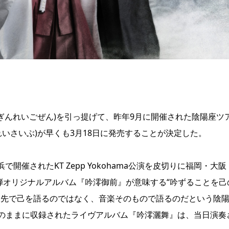
ぎんれいごぜん)を引っ提げて、昨年9月に開催された陰陽座ツ
れいさいぶ)が早くも3月18日に発売することが決定した。
で開催されたKT Zepp Yokohama公演を皮切りに福岡・大阪
弾オリジナルアルバム『吟澪御前』が意味する“吟ずることを己
口先で己を語るのではなく、音楽そのもので語るのだという陰
のままに収録されたライヴアルバム『吟澪灑舞』は、当日演奏