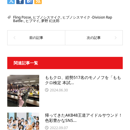
Fling Posse
,
ヒプノシスマイク
,
ヒプノシスマイク -Division Rap
Battle-
,
ヒプマイ
,
夢野 幻太郎
関連記事一覧
ももクロ、総勢517名のモノノフを「もも
クロ検定 本試...
2024.06.30
帰ってきたAKB48王道アイドルサウンド！
色彩豊かなSNS...
2022.09.07