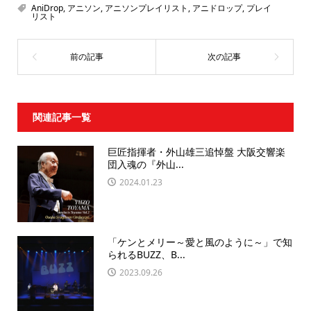
AniDrop
,
アニソン
,
アニソンプレイリスト
,
アニドロップ
,
プレイ
リスト
関連記事一覧
巨匠指揮者・外山雄三追悼盤 大阪交響楽
団入魂の『外山...
2024.01.23
「ケンとメリー～愛と風のように～」で知
られるBUZZ、B...
2023.09.26