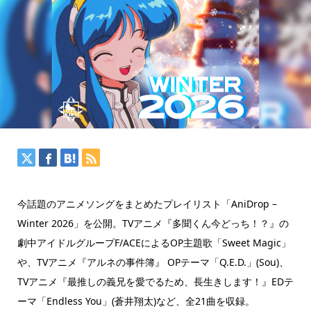
今話題のアニメソングをまとめたプレイリスト「AniDrop –
Winter 2026」を公開。TVアニメ『多聞くん今どっち！？』の
劇中アイドルグループF/ACEによるOP主題歌「Sweet Magic」
や、TVアニメ『アルネの事件簿』 OPテーマ「Q.E.D.」(Sou)、
TVアニメ『最推しの義兄を愛でるため、長生きします！』EDテ
ーマ「Endless You」(蒼井翔太)など、全21曲を収録。