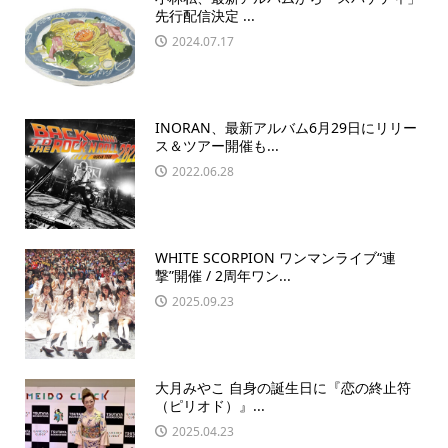
先行配信決定 ...
2024.07.17
INORAN、最新アルバム6月29日にリリー
ス＆ツアー開催も...
2022.06.28
WHITE SCORPION ワンマンライブ“連
撃”開催 / 2周年ワン...
2025.09.23
大月みやこ 自身の誕生日に『恋の終止符
（ピリオド）』...
2025.04.23