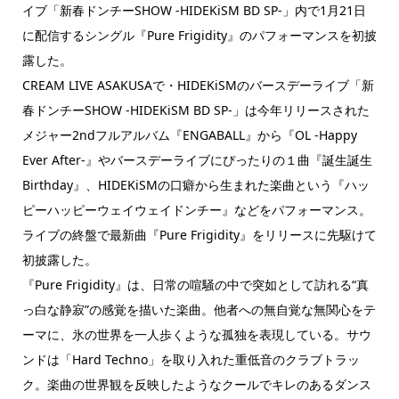
イブ「新春ドンチーSHOW -HIDEKiSM BD SP-」内で1月21日
に配信するシングル『Pure Frigidity』のパフォーマンスを初披
露した。
CREAM LIVE ASAKUSAで・HIDEKiSMのバースデーライブ「新
春ドンチーSHOW -HIDEKiSM BD SP-」は今年リリースされた
メジャー2ndフルアルバム『ENGABALL』から『OL -Happy
Ever After-』やバースデーライブにぴったりの１曲『誕生誕生
Birthday』、HIDEKiSMの口癖から生まれた楽曲という『ハッ
ピーハッピーウェイウェイドンチー』などをパフォーマンス。
ライブの終盤で最新曲『Pure Frigidity』をリリースに先駆けて
初披露した。
『Pure Frigidity』は、日常の喧騒の中で突如として訪れる“真
っ白な静寂”の感覚を描いた楽曲。他者への無自覚な無関心をテ
ーマに、氷の世界を一人歩くような孤独を表現している。サウ
ンドは「Hard Techno」を取り入れた重低音のクラブトラッ
ク。楽曲の世界観を反映したようなクールでキレのあるダンス