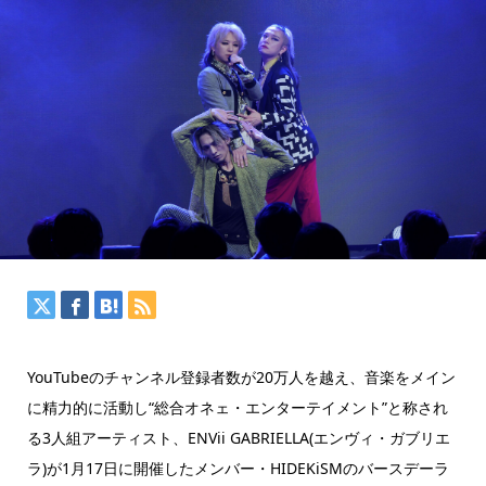
YouTubeのチャンネル登録者数が20万人を越え、音楽をメイン
に精力的に活動し“総合オネェ・エンターテイメント”と称され
る3人組アーティスト、ENVii GABRIELLA(エンヴィ・ガブリエ
ラ)が1月17日に開催したメンバー・HIDEKiSMのバースデーラ