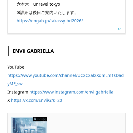
六本木 unravel tokyo
※詳細は後日ご案内いたします。
https://engab.jp/takassy-bd2026/
ENVii GABRIELLA
YouTube
https://www.youtube.com/channel/UC2C2al2XqmLm1sDad
yMF_sw
Instagram
https://www.instagram.com/enviigabriella
X
https://x.com/EnviiG?s=20