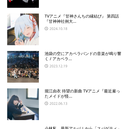
TVアニメ『甘神さんちの縁結び』 第四話
『甘神神社例大...
2024.10.18
池袋の空にアカペラバンドの音楽が鳴り響
く / アカペラ...
2023.12.19
堀江由衣 待望の新曲 TVアニメ『最近雇っ
たメイドが怪...
2022.06.13
小林私、最新アルバムから「スパゲティ」