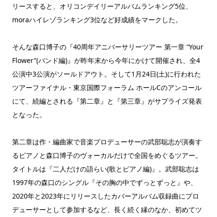
リースすると、オリコンデイリーアルバムランキング5位、
moraハイレゾランキング3位など好成績をマークした。
そんな森口博子の『40周年アニバーサリーツアー 第一章 “Your
Flower”(バンド編)』が昨年末から今年にかけて開催され、全4
公演中3公演がソールドアウト。そして1月24日(土)に行われた
ツアーファイナル・東京国際フォーラム ホールCのアンコール
にて、続編とされる『第二章』と『第三章』がサプライズ発表
となった。
第二章は作・編曲家で音楽プロデューサーの武部聡志が演奏す
るピアノと森口博子のヴォーカルだけで全国をめぐるツアー。
タイトルは『二人だけの語らい(歌とピアノ編)』。武部聡志は
1997年の森口のシングル『その胸の中でずっとずっと』や、
2020年と2023年にリリースしたカバーアルバム収録曲にプロ
デューサーとして参加するなど、長く続く縁のなか、初めてツ