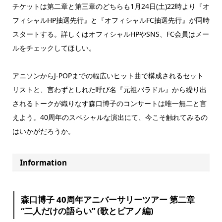
チケットは第二章と第三章のどちらも1月24日(土)22時より『オ
フィシャルHP抽選先行』と『オフィシャルFC抽選先行』が同時
スタートする。詳しくはオフィシャルHPやSNS、FC会員はメー
ルをチェックしてほしい。
アニソンからJ-POPまでの幅広いヒット曲で構成されるセット
リストと、言わずとしれた呼び名『元祖バラドル』から繰り出
されるトークが織りなす森口博子のコンサートは唯一無二と言
えよう。40周年のスペシャルな演出にて、今こそ触れてみるの
はいかがだろうか。
Information
森口博子 40周年アニバーサリーツアー 第二章
“二人だけの語らい” (歌とピアノ編)