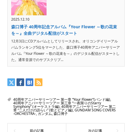
2025.12.10
森口博子 40周年記念アルバム『Your Flower ～歌の花束
を～』全曲デジタル配信がスタート
12月3日にCDアルバムとしてリリースされ、オリコンデイリーアル
バムランキング5位をマークした、森口博子40周年アニバーサリーア
ルバム『Your Flower ～歌の花束を～』のデジタル配信がスタートし
た。通常音源でのサブスクリプ...
40周年アニバーサリーツアー 第一章 “Your Flower”(バンド編)
,
40周年アニバーサリーツアー 第三章 “一夜限りのStarry
Symphony” (オーケストラ編)
,
40周年アニバーサリーツアー 第二
章 “二人だけの語らい” (歌とピアノ編)
,
GUNDAM SONG COVERS
-ORCHESTRA-
,
ガンダム
,
森口博子