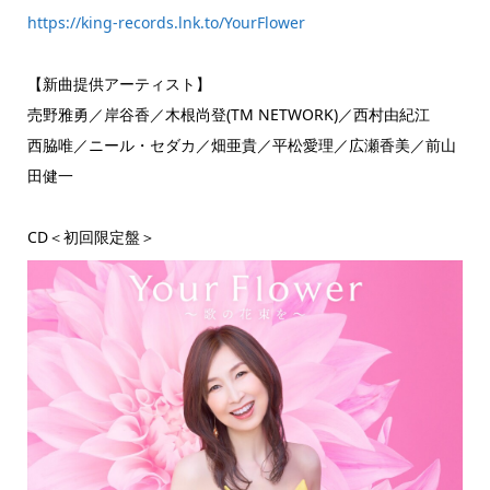
https://king-records.lnk.to/YourFlower
【新曲提供アーティスト】
売野雅勇／岸谷香／木根尚登(TM NETWORK)／西村由紀江
西脇唯／ニール・セダカ／畑亜貴／平松愛理／広瀬香美／前山
田健一
CD＜初回限定盤＞