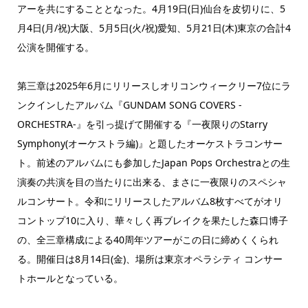
アーを共にすることとなった。4月19日(日)仙台を皮切りに、5
月4日(月/祝)大阪、5月5日(火/祝)愛知、5月21日(木)東京の合計4
公演を開催する。
第三章は2025年6月にリリースしオリコンウィークリー7位にラ
ンクインしたアルバム『GUNDAM SONG COVERS -
ORCHESTRA-』を引っ提げて開催する『一夜限りのStarry
Symphony(オーケストラ編)』と題したオーケストラコンサー
ト。前述のアルバムにも参加したJapan Pops Orchestraとの生
演奏の共演を目の当たりに出来る、まさに一夜限りのスペシャ
ルコンサート。令和にリリースしたアルバム8枚すべてがオリ
コントップ10に入り、華々しく再ブレイクを果たした森口博子
の、全三章構成による40周年ツアーがこの日に締めくくられ
る。開催日は8月14日(金)、場所は東京オペラシティ コンサー
トホールとなっている。