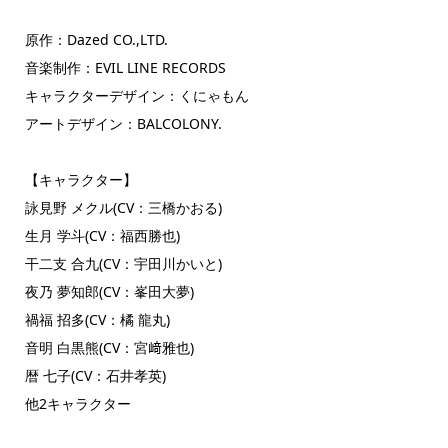
原作：Dazed CO.,LTD.
音楽制作：EVIL LINE RECORDS
キャラクターデザイン：くにゃもん
アートデザイン：BALCOLONY.
【キャラクター】
詠見野 メクル(CV：三橋かおる)
生月 学斗(CV：福西勝也)
干二支 合九(CV：宇田川かいと)
夜乃 夢知郎(CV：峯田大夢)
禍福 招多(CV：橘 龍丸)
音明 白黒熊(CV：宮﨑雅也)
暦 七子(CV：石井孝英)
他2キャラクター