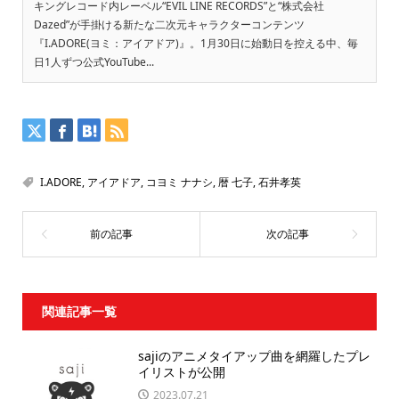
キングレコード内レーベル“EVIL LINE RECORDS”と“株式会社
Dazed”が手掛ける新たな二次元キャラクターコンテンツ
『I.ADORE(ヨミ：アイアドア)』。1月30日に始動日を控える中、毎
日1人ずつ公式YouTube...
I.ADORE
,
アイアドア
,
コヨミ ナナシ
,
暦 七子
,
石井孝英
関連記事一覧
sajiのアニメタイアップ曲を網羅したプレ
イリストが公開
2023.07.21