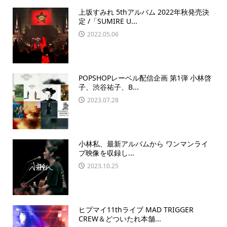
上坂すみれ 5thアルバム 2022年秋発売決
定 /「SUMIRE U...
2022.05.06
POPSHOPレーベル配信企画 第1弾 小林啓
子、渋谷祐子、B...
2023.07.28
小林私、最新アルバムから ワンマンライ
ブ映像を収録し...
2023.10.25
ヒプマイ11thライブ MAD TRIGGER
CREW＆どついたれ本舗...