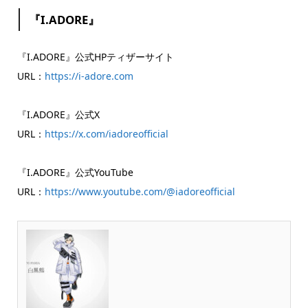
『I.ADORE』
『I.ADORE』公式HPティザーサイト
URL：
https://i-adore.com
『I.ADORE』公式X
URL：
https://x.com/iadoreofficial
『I.ADORE』公式YouTube
URL：
https://www.youtube.com/@iadoreofficial