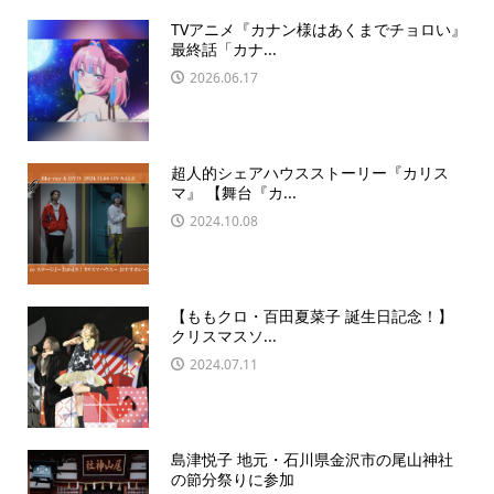
TVアニメ『カナン様はあくまでチョロい』
最終話「カナ...
2026.06.17
超人的シェアハウスストーリー『カリス
マ』 【舞台『カ...
2024.10.08
【ももクロ・百田夏菜子 誕生日記念！】
クリスマスソ...
2024.07.11
島津悦子 地元・石川県金沢市の尾山神社
の節分祭りに参加