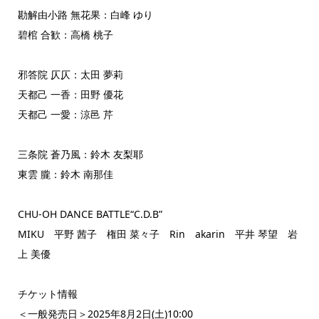
勘解由小路 無花果：白峰 ゆり
碧棺 合歓：高橋 桃子
邪答院 仄仄：太田 夢莉
天都己 一香：田野 優花
天都己 一愛：涼邑 芹
三条院 蒼乃風：鈴木 友梨耶
東雲 朧：鈴木 南那佳
CHU-OH DANCE BATTLE“C.D.B”
MIKU 平野 茜子 権田 菜々子 Rin akarin 平井 琴望 岩
上 美優
チケット情報
＜一般発売日＞2025年8月2日(土)10:00