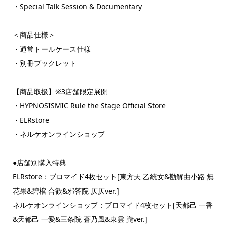
・Special Talk Session & Documentary
＜商品仕様＞
・通常トールケース仕様
・別冊ブックレット
【商品取扱】※3店舗限定展開
・HYPNOSISMIC Rule the Stage Official Store
・ELRstore
・ネルケオンラインショップ
●店舗別購入特典
ELRstore：ブロマイド4枚セット[東方天 乙統女&勘解由小路 無
花果&碧棺 合歓&邪答院 仄仄ver.]
ネルケオンラインショップ：ブロマイド4枚セット[天都己 一香
&天都己 一愛&三条院 蒼乃風&東雲 朧ver.]