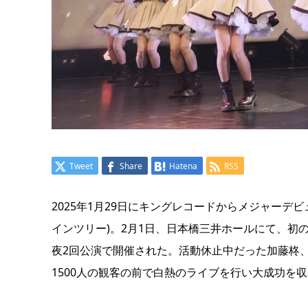
Tweet
Share
Hatena
RSS
2025年1月29日にキングレコードからメジャーデビュ
インツリー)。2月1日、日本橋三井ホールにて、初の単独コンサー
夜2回公演で開催された。活動休止中だった加藤柊、百瀬
1500人の観客の前で白熱のライブを行い大成功を