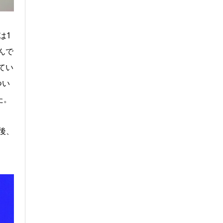
は1
んで
てい
つい
た。
後、