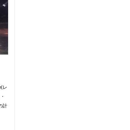
(レ
昼・
の計