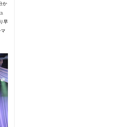
分か
ュ
り早
ーマ