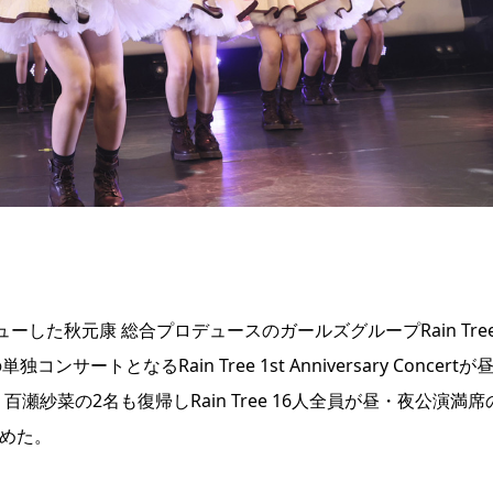
ーした秋元康 総合プロデュースのガールズグループRain Tree
トとなるRain Tree 1st Anniversary Concertが
紗菜の2名も復帰しRain Tree 16人全員が昼・夜公演満席
収めた。