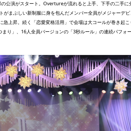
公演がスタート。Overtureが流れると上手、下手の二手に
イトがまぶしい新制服に身を包んだメンバー全員がメジャーデビ
一気に急上昇。続く「恋愛変格活用」で会場は大コールが巻き起こ
つまり」、16人全員バージョンの「3秒ルール」の連続パフォ