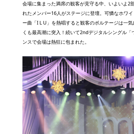
会場に集まった満席の観客が見守る中、いよいよ2部の
れたメンバー16人がステージに登壇。可憐なホワ
ー曲「I L U」を熱唱すると観客のボルテージは
くも最高潮に突入！続いて2ndデジタルシングル「
ンスで会場は熱狂に包まれた。