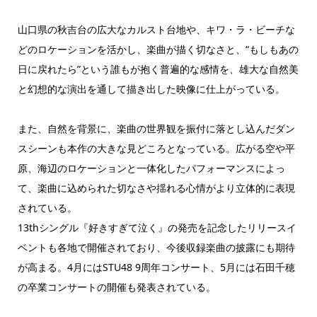
山口県の秋吉台の広大なカルスト台地や、キワ・ラ・ビーチな
どのロケーションを活かし、楽曲が描く切なさと、“もしもあの
日に戻れたら”という誰もが抱く普遍的な感情を、雄大な自然美
と幻想的な演出を通して描き出した映像に仕上がっている。
また、自然を背景に、楽曲の世界観を振付に落とし込んだダン
スシーンも本作の大きな見どころとなっている。広がる空や平
原、海辺のロケーションと一体化したパフォーマンスによっ
て、楽曲に込められた切なさや揺れる心情がより立体的に表現
されている。
13thシングル『好きすぎて泣く』の発売を記念したリリースイ
ベントも各地で開催されており、今後収録楽曲の披露にも期待
が高まる。4月にはSTU48 9周年コンサート、5月には石田千穂
の卒業コンサートの開催も発表されている。