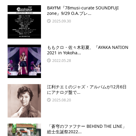
BAYFM『78musi-curate SOUNDFUJI
zone』9/29 O.A.プレ...
2025.09.30
ももクロ・佐々木彩夏、『AYAKA NATION
2021 in Yokoha...
2022.05.28
江利チエミのジャズ・アルバムが12月6日
にアナログ盤で...
2025.08.20
「蒼穹のファフナー BEHIND THE LINE」
総士生誕祭2022...