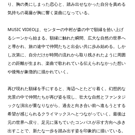
り、胸の奥にしまった恋心と、踏み出せなかった自分を責める
気持ちの葛藤が胸に響く楽曲になっている。
MUSIC VIDEOは、センターの中村が森の中で額縁を拾い上げ
るシーンから始まる。額縁に触れた瞬間、広大な自然の世界へ
と導かれ、旅の途中で仲間たちと出会い共に歩み始める。しか
し次第に、自分だけが時間の流れから取り残されたように周囲
との距離が生まれ、楽曲で歌われている伝えられなかった想い
や後悔が象徴的に描かれていく。
再び現れた額縁を手にすると、海辺へとたどり着く。幻想的な
光景の中で仲間たちが再び姿を現し、壮大な自然とファンタジ
ックな演出が重なりながら、過去と向き合い前へ進もうとする
希望が感じられるクライマックスへとつながっていく。最後は
元の世界へ戻り、足元に落ちていたコンパスが示す方向へ歩き
出すことで、新たな一歩を踏み出す姿を印象的に描いている。