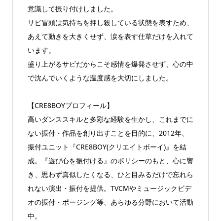
意識して振り付けしました。
サビ冒頭は気持ちを押し殺している状態を表すため、
あえて動きを大きくせず、涙を表す仕草だけを入れて
います。
盛り上がるサビだからこそ感情を爆発させず、心の中
で沈んでいくような温度感を大切にしました。
【CRE8BOYプロフィール】
高いダンススキルと多彩な経験を生かし、これまでに
ない振付・作品を創り出すことを目的に、2012年、
振付ユニット『CRE8BOY(クリエイトボーイ)』を結
成。『遊び心を振付ける』のポリシーのもと、心に響
き、思わず真似したくなる、ひと目みるだけで忘れら
れない演出・振付を提供。TVCMやミュージックビデ
オの振付・ポージング等、あらゆる分野において活動
中。