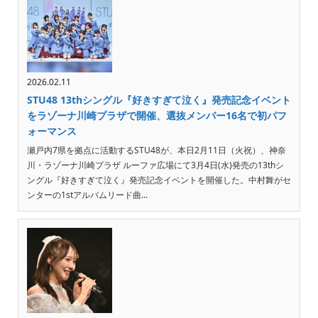
2026.02.11
STU48 13thシングル『好きすぎて泣く』発売記念イベント
をラゾーナ川崎プラザで開催、選抜メンバー16名で初パフ
ォーマンス
瀬戸内7県を拠点に活動するSTU48が、本日2月11日（火祝）、神奈
川・ラゾーナ川崎プラザ ルーファ広場にて3月4日(水)発売の13thシ
ングル『好きすぎて泣く』発売記念イベントを開催した。中村舞がセ
ンターの1stアルバムリード曲...