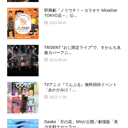
即興劇「ノリウチ！～カラオケ Mixalive
TOKYO店～」公...
2022.04.01
TRiDENT “おじ限定ライブ”で、すかんち名
曲カバーアニ...
2025.09.20
TVアニメ『てんぷる』無料招待イベント
「あかがみけ！...
2023.11.06
Daoko「月の花」MVが公開／劇場版「美
少女戦士セーラー...