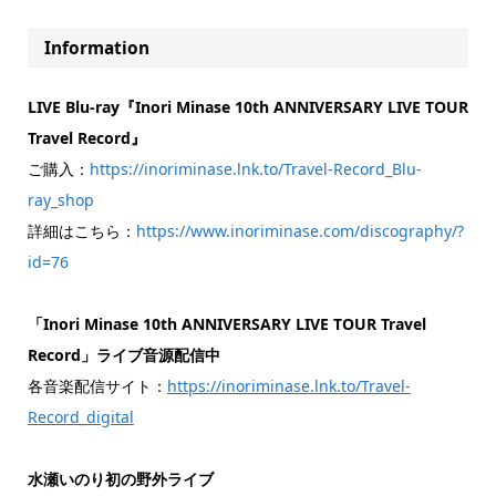
Information
LIVE Blu-ray『Inori Minase 10th ANNIVERSARY LIVE TOUR
Travel Record』
ご購入：
https://inoriminase.lnk.to/Travel-Record_Blu-
ray_shop
詳細はこちら：
https://www.inoriminase.com/discography/?
id=76
️「Inori Minase 10th ANNIVERSARY LIVE TOUR Travel
Record」ライブ音源配信中
各音楽配信サイト：
https://inoriminase.lnk.to/Travel-
Record_digital
水瀬いのり初の野外ライブ