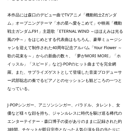
本作品には森口のデビュー曲でTVアニメ「機動戦士Zガンダ
ム」オープニングテーマ「水の星へ愛をこめて」や映画「機動
戦士ガンダムF91」主題歌「ETERNAL WIND ～ほほえみは光る
風の中～」をはじめとする代表曲はもちろん、豪華ミュージシ
ャンを迎えて制作された40周年記念アルバム「Your Flower ～
歌の花束を～」からの新曲の数々、「夢がMORI MORI」「ホ
イッスル」「スピード」などJ-POPのヒット曲までを完全網
羅。また、サプライズゲストとして登場した音楽プロデューサ
ー武部聡志の奏でるピアノとのセッションも観どころの一つと
なっている。
J-POPシンガー、アニソンシンガー、バラドル、タレント、女
優など様々な顔を持ち、ジャンルレスに時代を駆け巡る稀代の
エンターテイナー・森口博子の姿がありのままに記録された約
3時間。チケットが即日完売となった人気公演を目の当たりに