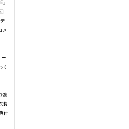
E」
回
ーデ
コメ
リー
っく
力強
の衣装
特典付