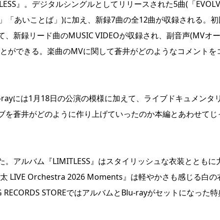
LESS』。デジタルシングルとしてリリースされた5曲(「EVOLV
You」「あいことば」)に加え、新録7曲の全12曲が収録される。初
えて、新録リード曲のMUSIC VIDEOが収録され、副音声(MVオ
ことができる。楽曲のMVに関して蒼井がどのようなコメントを
ts』のBlu-rayには1月18日の公演の模様に加えて、ライブドキュメンタ
ブを蒼井がどのように作り上げていったのか本編とあわせてじ
アルバム『LIMITLESS』はスタイリッシュな衣装とともに
IVE Orchestra 2026 Moments』は軽やかさも感じる白
ECORDS STOREではアルバムとBlu-rayがセットになった