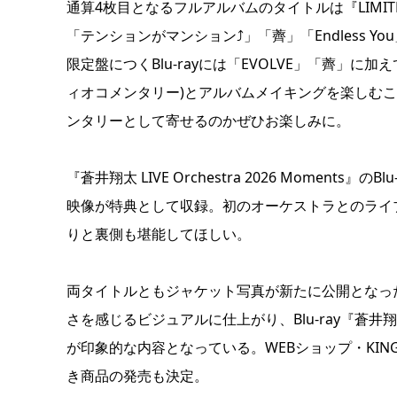
通算4枚目となるフルアルバムのタイトルは『LIMIT
「テンションがマンション⤴」「薺」「Endless 
限定盤につくBlu-rayには「EVOLVE」「薺」に加
ィオコメンタリー)とアルバムメイキングを楽しむ
ンタリーとして寄せるのかぜひお楽しみに。
『蒼井翔太 LIVE Orchestra 2026 Momen
映像が特典として収録。初のオーケストラとのライ
りと裏側も堪能してほしい。
両タイトルともジャケット写真が新たに公開となった。
さを感じるビジュアルに仕上がり、Blu-ray『蒼井翔太 L
が印象的な内容となっている。WEBショップ・KING R
き商品の発売も決定。