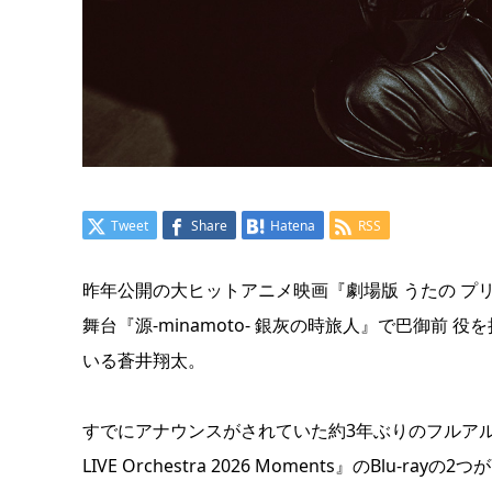
Tweet
Share
Hatena
RSS
昨年公開の大ヒットアニメ映画『劇場版 うたの プリンスさ
舞台『源-minamoto- 銀灰の時旅人』で巴御
いる蒼井翔太。
すでにアナウンスがされていた約3年ぶりのフルア
LIVE Orchestra 2026 Moments』のBlu-