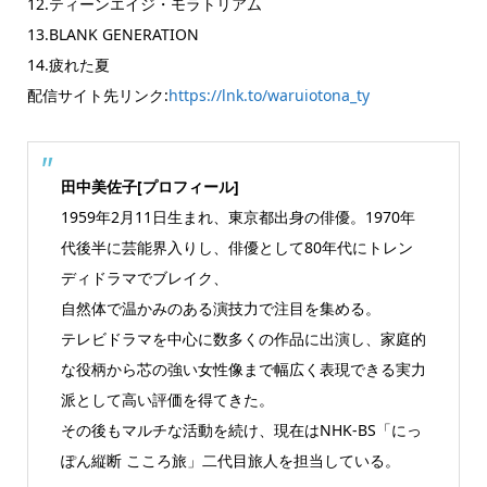
12.ティーンエイジ・モラトリアム
13.BLANK GENERATION
14.疲れた夏
配信サイト先リンク:
https://lnk.to/waruiotona_ty
田中美佐子[プロフィール]
1959年2月11日生まれ、東京都出身の俳優。1970年
代後半に芸能界入りし、俳優として80年代にトレン
ディドラマでブレイク、
自然体で温かみのある演技力で注目を集める。
テレビドラマを中心に数多くの作品に出演し、家庭的
な役柄から芯の強い女性像まで幅広く表現できる実力
派として高い評価を得てきた。
その後もマルチな活動を続け、現在はNHK-BS「にっ
ぽん縦断 こころ旅」二代目旅人を担当している。