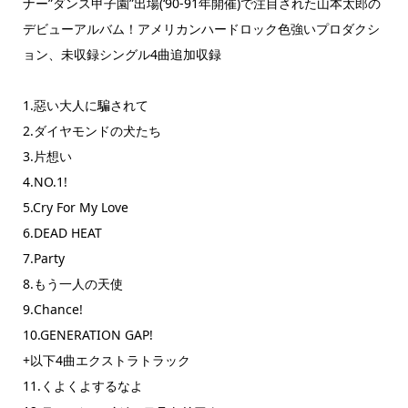
ナー”ダンス甲子園”出場(‘90‐91年開催)で注目された山本太郎の
デビューアルバム！アメリカンハードロック色強いプロダクシ
ョン、未収録シングル4曲追加収録
1.惡い大人に騙されて
2.ダイヤモンドの犬たち
3.片想い
4.NO.1!
5.Cry For My Love
6.DEAD HEAT
7.Party
8.もう一人の天使
9.Chance!
10.GENERATION GAP!
+以下4曲エクストラトラック
11.くよくよするなよ