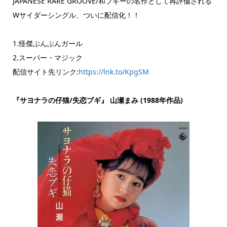
JAPANESE RARE GROOVE/和ブギーの名作として再評価される
Wサイダーシングル、ついに配信化！！
1.怪傑ぶんぶんガール
2.スーパー・マジック
配信サイト先リンク:
https://lnk.to/KpgSM
『サヨナラの仔猫/失恋ブギ』 山瀬まみ (1988年作品)