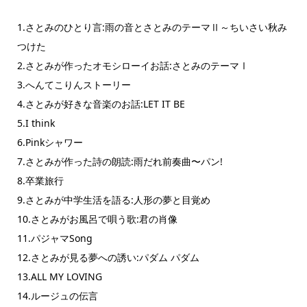
1.さとみのひとり言:雨の音とさとみのテーマⅡ～ちいさい秋み
つけた
2.さとみが作ったオモシローイお話:さとみのテーマⅠ
3.へんてこりんストーリー
4.さとみが好きな音楽のお話:LET IT BE
5.I think
6.Pinkシャワー
7.さとみが作った詩の朗読:雨だれ前奏曲〜パン!
8.卒業旅行
9.さとみが中学生活を語る:人形の夢と目覚め
10.さとみがお風呂で唄う歌:君の肖像
11.パジャマSong
12.さとみが見る夢への誘い:パダム パダム
13.ALL MY LOVING
14.ルージュの伝言