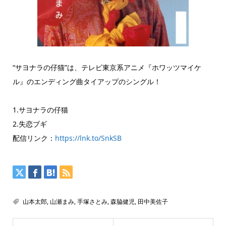
“サヨナラの仔猫”は、テレビ東京系アニメ『ホワッツマイケ
ル』のエンディング曲タイアップのシングル！
1.サヨナラの仔猫
2.失恋ブギ
配信リンク：
https://lnk.to/SnkSB
山本太郎
,
山瀬まみ
,
手塚さとみ
,
森脇健児
,
田中美佐子