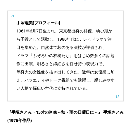
手塚理美[プロフィール]
1961年6月7日生まれ、東京都出身の俳優。幼少期か
ら子役として活動し、1980年代にテレビドラマで注
目を集めた。自然体で芯のある演技が評価され、
ドラマ『ふぞろいの林檎たち』をはじめ数多くの話題
作に出演。明るさと繊細さを併せ持つ表現力で、
等身大の女性像を描き出してきた。近年は女優業に加
え、バラエティやトーク番組でも活躍し、親しみやす
い人柄で幅広い世代に支持されている。
『手塚さとみ・15才の肖像～秋・雨の日曜日に～』 手塚さとみ
(1976年作品)