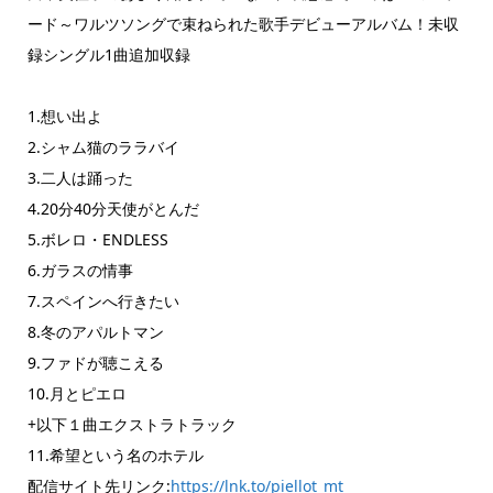
ード～ワルツソングで束ねられた歌手デビューアルバム！未収
録シングル1曲追加収録
1.想い出よ
2.シャム猫のララバイ
3.二人は踊った
4.20分40分天使がとんだ
5.ボレロ・ENDLESS
6.ガラスの情事
7.スペインへ行きたい
8.冬のアパルトマン
9.ファドが聴こえる
10.月とピエロ
+以下１曲エクストラトラック
11.希望という名のホテル
配信サイト先リンク:
https://lnk.to/piellot_mt