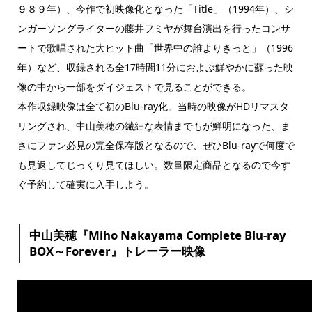
９８９年）、今作で初映像化となった「Title」（1994年）、シ
ンガーソングライターの藤井フミヤが舞台演出を行ったコンサ
ートで歌唱された大ヒット曲「世界中の誰よりきっと」（1996
年）など、収録される全17時間11分におよぶ鮮やかに蘇った映
像の中から一部をダイジェストで見ることができる。
本作収録映像は全て初のBlu-ray化。当時の映像がHDリマスタ
リングされ、中山美穂の繊細な表情までもが鮮明になった、ま
さにファン必見の完全保存版となるので、ぜひBlu-rayで何度で
も見返してじっくり見てほしい。数量限定商品となるので今す
ぐ予約して確実に入手しよう。
中山美穂『Miho Nakayama Complete Blu-ray
BOX～Forever』トレーラー映像