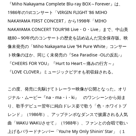
『Miho Nakayama Complete Blu-ray BOX～Forever』は、
1986年の1stコンサート「VIRGIN FLIGHT ’86 MIHO
NAKAYAMA FIRST CONCERT」から1998年「MIHO
NAKAYAMA CONCERT TOUR’98 Live・O・Live」まで、中山美
穂80～90年代のコンサートの歴史を詰め込んだ完全保存版。映
像未発売の「Miho Nakayama Live ’94 Pure White」コンサー
ト映像のほか、同じく未発売の『Sea Paradise -OLの反乱-』
『CHEERS FOR YOU』『Hurt to Heart～痛みの行方～』
『LOVE CLOVER』ミュージックビデオも初収録される。
この度、発売に先駆けてトレーラー映像が公開となった。オリ
ジナル・ムービー『na・ma・i・ki』 のワンシーンから始ま
り、歌手デビュー翌年に純白ドレス姿で歌う「色・ホワイトブ
レンド」（1986年）、アップテンポなダンスで披露される人気
曲「WAKU WAKUさせて」（1988年）、ファンとの合唱で歌い
上げるバラードナンバー「You’re My Only Shinin’ Star」（１