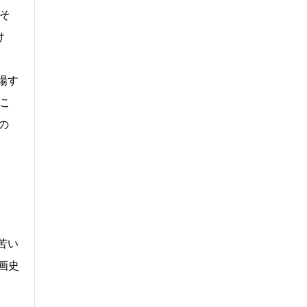
そ
け
場す
こ
の
苦い
画史