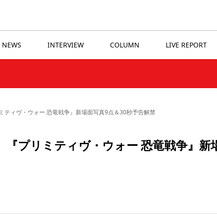
NEWS
INTERVIEW
COLUMN
LIVE REPORT
ミティヴ・ウォー 恐⻯戦争』新場⾯写真9点＆30秒予告解禁
〉『プリミティヴ・ウォー 恐⻯戦争』新