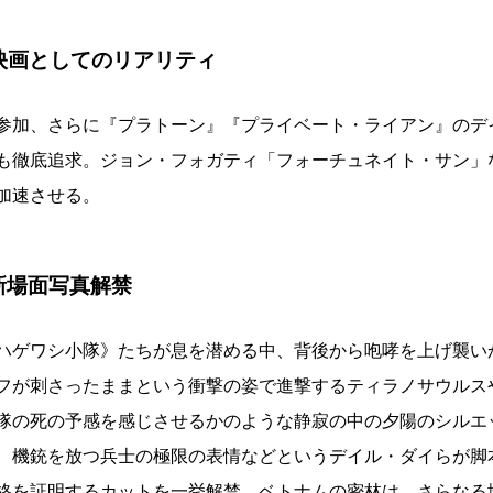
映画としてのリアリティ
参加、さらに『プラトーン』『プライベート・ライアン』のデ
も徹底追求。ジョン・フォガティ「フォーチュネイト・サン」
加速させる。
新場⾯写真解禁
ハゲワシ⼩隊》たちが息を潜める中、背後から咆哮を上げ襲い
フが刺さったままという衝撃の姿で進撃するティラノサウルス
隊の死の予感を感じさせるかのような静寂の中の⼣陽のシルエ
、機銃を放つ兵⼠の極限の表情などというデイル・ダイらが脚
格を証明するカットを⼀挙解禁。ベトナムの密林は、さらなる