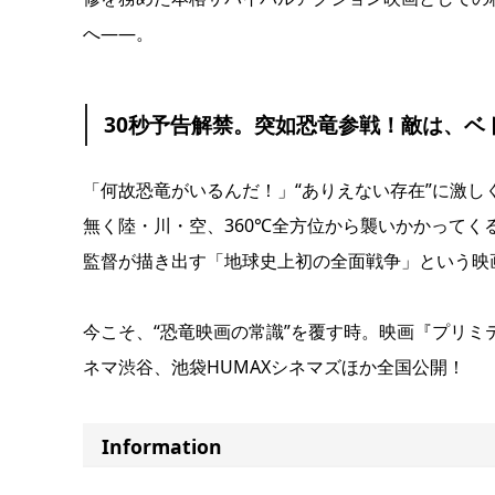
へ――。
30秒予告解禁。突如恐⻯参戦！敵は、ベ
「何故恐⻯がいるんだ！」“ありえない存在”に激
無く陸・川・空、360℃全⽅位から襲いかかってく
監督が描き出す「地球史上初の全⾯戦争」という映
今こそ、“恐⻯映画の常識”を覆す時。映画『プリミ
ネマ渋⾕、池袋HUMAXシネマズほか全国公開！
Information