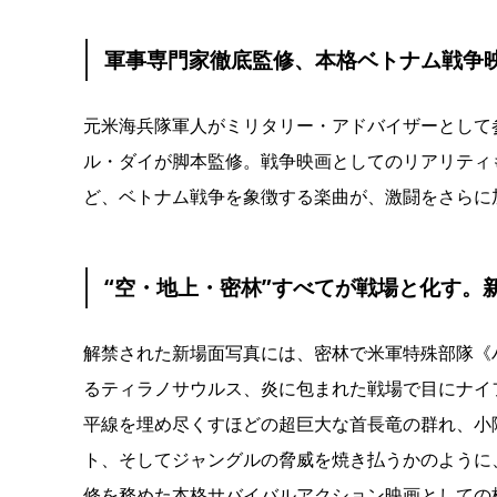
軍事専⾨家徹底監修、本格ベトナム戦争
元⽶海兵隊軍⼈がミリタリー・アドバイザーとして
ル・ダイが脚本監修。戦争映画としてのリアリティ
ど、ベトナム戦争を象徴する楽曲が、激闘をさらに
“空・地上・密林”すべてが戦場と化す。
解禁された新場⾯写真には、密林で⽶軍特殊部隊《
るティラノサウルス、炎に包まれた戦場で⽬にナイ
平線を埋め尽くすほどの超巨⼤な⾸⻑⻯の群れ、⼩
ト、そしてジャングルの脅威を焼き払うかのように
修を務めた本格サバイバルアクション映画としての