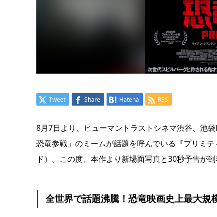
Tweet
Share
Hatena
RSS
8⽉7⽇より、ヒューマントラストシネマ渋⾕、池袋H
恐⻯参戦」のミームが話題を呼んでいる『プリミテ
ド）。この度、本作より新場⾯写真と30秒予告が到
全世界で話題沸騰！恐⻯映画史上最⼤規