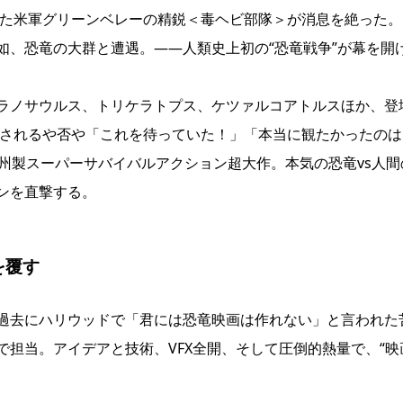
いた⽶軍グリーンベレーの精鋭＜毒ヘビ部隊＞が消息を絶った。
如、恐⻯の⼤群と遭遇。――⼈類史上初の“恐⻯戦争”が幕を開
ラノサウルス、トリケラトプス、ケツァルコアトルスほか、登
開されるや否や「これを待っていた！」「本当に観たかったのは
州製スーパーサバイバルアクション超⼤作。本気の恐⻯vs⼈間
ンを直撃する。
を覆す
過去にハリウッドで「君には恐⻯映画は作れない」と⾔われた
担当。アイデアと技術、VFX全開、そして圧倒的熱量で、“映