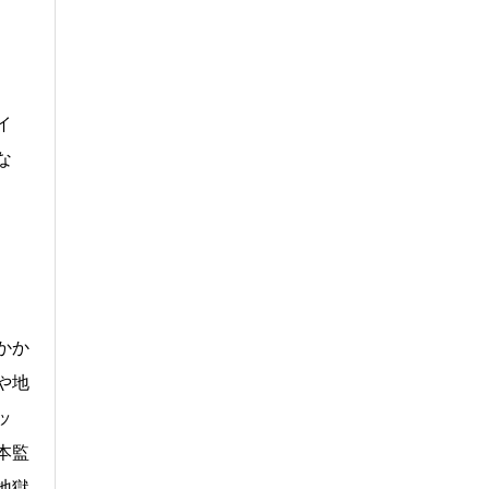
イ
な
かか
や地
ッ
本監
地獄