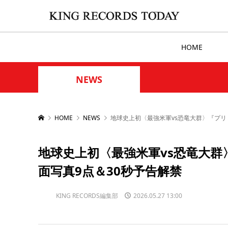
HOME
NEWS
HOME
NEWS
地球史上初〈最強⽶軍vs恐⻯⼤群〉『プリ
地球史上初〈最強⽶軍vs恐⻯⼤群
⾯写真9点＆30秒予告解禁
KING RECORDS編集部
2026.05.27 13:00