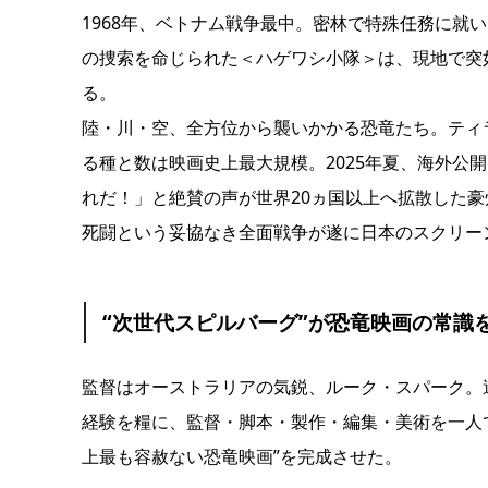
1968年、ベトナム戦争最中。密林で特殊任務に就
の捜索を命じられた＜ハゲワシ⼩隊＞は、現地で突
る。
陸・川・空、全⽅位から襲いかかる恐⻯たち。ティ
る種と数は映画史上最⼤規模。2025年夏、海外公
れだ！」と絶賛の声が世界20ヵ国以上へ拡散した豪
死闘という妥協なき全⾯戦争が遂に⽇本のスクリー
“次世代スピルバーグ”が恐⻯映画の常識
監督はオーストラリアの気鋭、ルーク・スパーク。
経験を糧に、監督・脚本・製作・編集・美術を⼀⼈で
上最も容赦ない恐⻯映画”を完成させた。