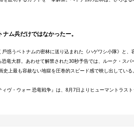
トナム兵だけではなかったー。
しく⼾惑うベトナムの密林に送り込まれた《ハゲワシ⼩隊》と、
る恐⻯⼤群。あわせて解禁された30秒予告では、ルーク・スパ
画史上最も容赦ない地獄を圧巻的スピード感で映し出している
ティヴ・ウォー 恐⻯戦争』は、8⽉7⽇よりヒューマントラスト