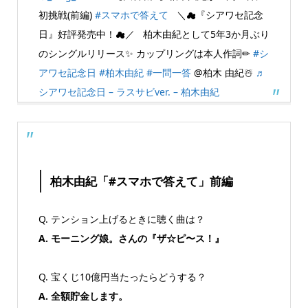
初挑戦(前編)
#スマホで答えて
＼☁『シアワセ記念
日』好評発売中！☁／ 柏木由紀として5年3か月ぶり
のシングルリリース✨ カップリングは本人作詞✏
#シ
アワセ記念日
#柏木由紀
#一問一答
@柏木 由紀☃️
♬
シアワセ記念日 – ラスサビver. – 柏木由紀
柏木由紀「#スマホで答えて」前編
Q. テンション上げるときに聴く曲は？
A. モーニング娘。さんの『ザ☆ピ〜ス！』
Q. 宝くじ10億円当たったらどうする？
A. 全額貯金します。