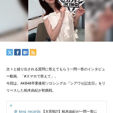
次々と繰り出される質問に答えてもらう一問一答のインタビュ
ー動画、「#スマホで答えて」。
今回は、AKB48卒業後初ソロシングル『シアワセ記念日』をリ
リースした柏木由紀が初挑戦。
@_king_records
【大苦戦⁉】柏木由紀が一問一答に