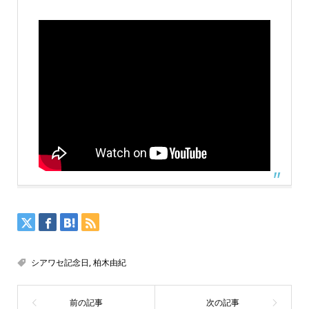
シアワセ記念日
,
柏木由紀