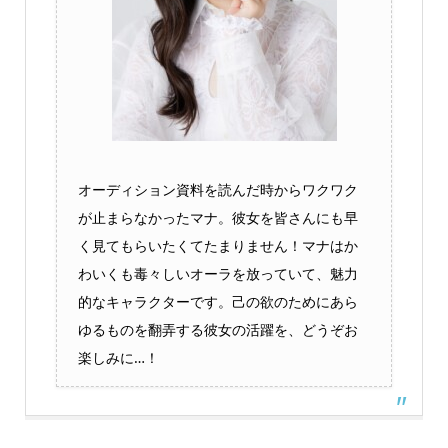
オーディション資料を読んだ時からワクワク
が止まらなかったマナ。彼女を皆さんにも早
く見てもらいたくてたまりません！
マナはか
わいくも毒々しいオーラを放っていて、魅力
的なキャラクターです。己の欲のためにあら
ゆるものを翻弄する彼女の活躍を、どうぞお
楽しみに…！