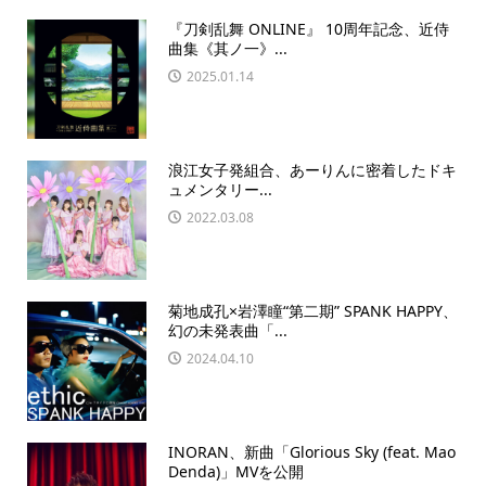
『刀剣乱舞 ONLINE』 10周年記念、近侍
曲集《其ノ一》...
2025.01.14
浪江女子発組合、あーりんに密着したドキ
ュメンタリー...
2022.03.08
菊地成孔×岩澤瞳“第二期” SPANK HAPPY、
幻の未発表曲「...
2024.04.10
INORAN、新曲「Glorious Sky (feat. Mao
Denda)」MVを公開