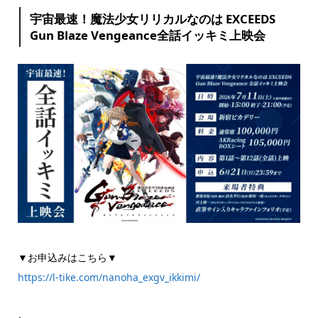
宇宙最速！魔法少女リリカルなのは EXCEEDS
Gun Blaze Vengeance全話イッキミ上映会
▼お申込みはこちら▼
https://l-tike.com/nanoha_exgv_ikkimi/