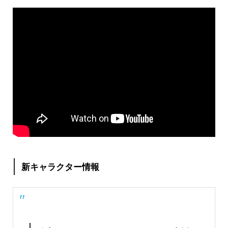
新キャラクター情報