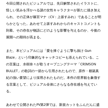
今回公開されたビジュアルでは、先日解禁されたイラストに、
怪しい笑みを浮かべる謎の女性キャラクターが新たに描き加え
られ、その正体が篠宮マナ（CV：上坂すみれ）であることが明
らかとなった。あわせて上坂すみれからのキャストコメントも
到着。その存在が物語にどのような影響を与えるのか、今後の
展開への期待が高まる。
また、本ビジュアルには「愛を捧ぐように撃ち抜け Gun
Blaze」という印象的なキャッチコピーも添えられている。こ
の言葉は、水樹奈々が歌うオープニングテーマ「CRIMSON
BULLET」の歌詞の一節から引用されたもので、原作・都築真
紀の強い要望により採用されたものだ。本作の世界観を象徴す
る言葉として、ビジュアル全体にさらなる存在感を与えてい
る。
あわせて公開されたPV第2弾では、新規カットをふんだんに盛