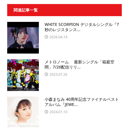
関連記事一覧
WHITE SCORPION デジタルシングル『7
秒のレジスタンス...
2026.04.14
メトロノーム 最新シングル「箱庭空
間」7/26配信リリ...
2023.07.26
小森まなみ 40周年記念ファイナルベスト
アルバム『JEWE...
2024.01.10