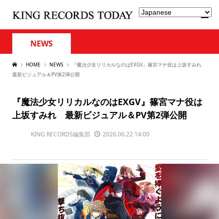
NEWS
HOME
NEWS
『魔法少女リリカルなのはEXGV』篠宮マナ役は上坂すみれ
最新ビジュアル＆PV第2弾公開
『魔法少女リリカルなのはEXGV』篠宮マナ役は
上坂すみれ 最新ビジュアル＆PV第2弾公開
KING RECORDS編集部
2026.06.22 14:00