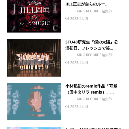
JILL正志が自らのルー...
KING RECORDS編集部
2023.11.15
STU48研究生『僕の太陽』公
演初日、フレッシュで笑...
KING RECORDS編集部
2023.11.14
小林私初のremix作品「可塑
（田中タリラ remix）」...
KING RECORDS編集部
2023.11.14