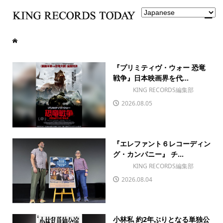
『プリミティヴ・ウォー 恐竜
戦争』日本映画界を代...
KING RECORDS編集部
2026.08.05
『エレファント６レコーディン
グ・カンパニー』 チ...
KING RECORDS編集部
2026.08.04
小林私 約2年ぶりとなる単独公