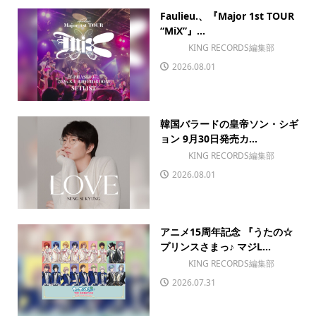
Faulieu.、『Major 1st TOUR
“MiX”』...
KING RECORDS編集部
2026.08.01
韓国バラードの皇帝ソン・シギ
ョン 9月30日発売カ...
KING RECORDS編集部
2026.08.01
アニメ15周年記念 『うたの☆
プリンスさまっ♪ マジL...
KING RECORDS編集部
2026.07.31