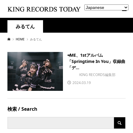
みるてん
HOME
みるてん
≠ME、1stアルバム
「Springtime In You」収録曲
「デ...
KING RECORDS編集部
2024.03.19
検索 / Search