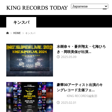
キンスパ
HOME
キンスパ
水樹奈々・蒼井翔太・七海ひろ
き・岡咲美保が出演...
2025.05.09
豪華30アーティスト出演のキ
ングレコード主催フェ...
KING RECORDS編集部
2025.02.01