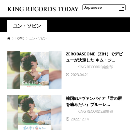
ユン・ソビン
HOME
ユン・ソビン
ZEROBASEONE（ZB1）でデビ
ューが決定した キム・ジ...
KING RECORDS編集部
2023.04.21
韓国BL×ヴァンパイア『君の唇
を噛みたい』ブルーレ...
KING RECORDS編集部
2022.12.14