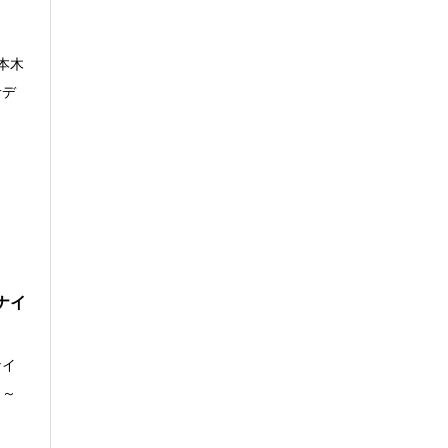
本木
サデ
ナイ
ナイ
ト～