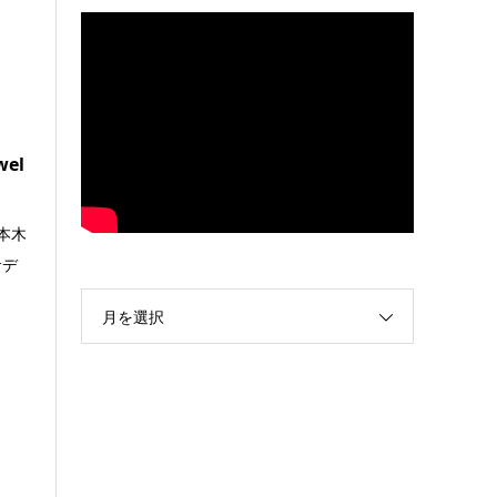
el
本木
サデ
月を選択