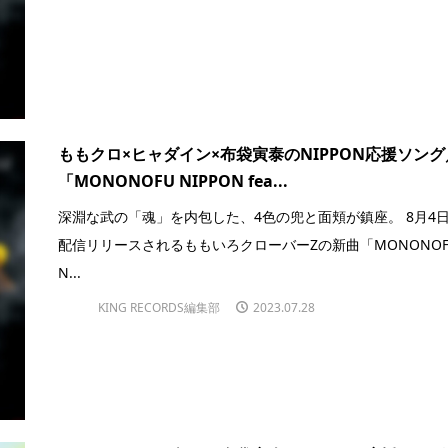
ももクロ×ヒャダイン×布袋寅泰のNIPPON応援ソング
「MONONOFU NIPPON fea...
深淵な武の「魂」を内包した、4色の兜と面頬が鎮座。 8月4
配信リリースされるももいろクローバーZの新曲「MONONOF
N...
KING RECORDS編集部
2023.07.28