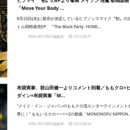
ヒプマイ 〝初〟のEPより毒島 メイソン 理鶯 歌唱楽曲
「Move Your Body ...
8月23日(水)に発売が決定しているヒプノシスマイク〝初〟の
トル同時発売EP、『The Block Party -HOMI...
KING RECORDS編集部
2023.08.07
布袋寅泰、前山田健一よりコメント到着／ももクロ×
ダイン×布袋寅泰「M...
“メイド・イン・ジャパンのももクロ流エンターテインメント
界に！” ももいろクローバーZの新曲「MONONOFU NIPPON..
KING RECORDS編集部
2023.08.04