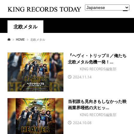
北欧メタル
HOME
北欧メタル
『ヘヴィ・トリップⅡ／俺たち
北欧メタル危機一発！...
KING RECORDS編集部
2024.11.14
当初誰も見向きもしなかった映
画業界唖然の大ヒッ...
KING RECORDS編集部
2024.10.08