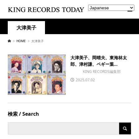
大津美子
HOME
大津美子
大津美子、岡晴夫、東海林太
郎、津村謙、ペギー葉...
KING RECORDS編集部
2025.07.02
検索 / Search