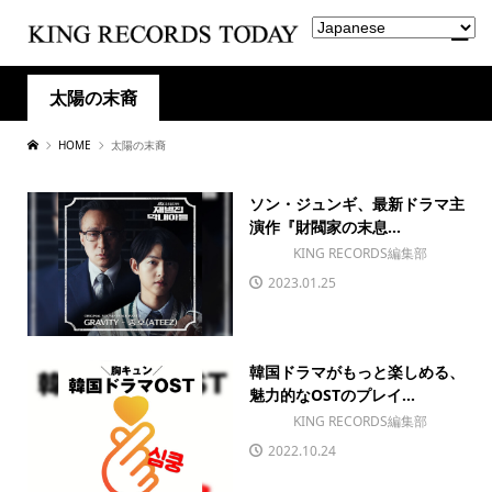
太陽の末裔
HOME
太陽の末裔
ソン・ジュンギ、最新ドラマ主
演作『財閥家の末息...
KING RECORDS編集部
2023.01.25
韓国ドラマがもっと楽しめる、
魅力的なOSTのプレイ...
KING RECORDS編集部
2022.10.24