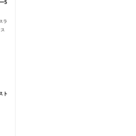
ー5
スラ
マス
スト