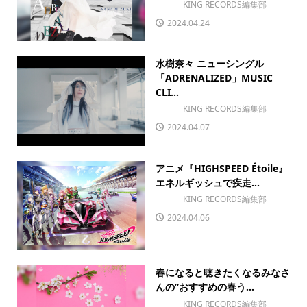
KING RECORDS編集部
2024.04.24
水樹奈々 ニューシングル
「ADRENALIZED」MUSIC
CLI...
KING RECORDS編集部
2024.04.07
アニメ『HIGHSPEED Étoile』
エネルギッシュで疾走...
KING RECORDS編集部
2024.04.06
春になると聴きたくなるみなさ
んの”おすすめの春う...
KING RECORDS編集部