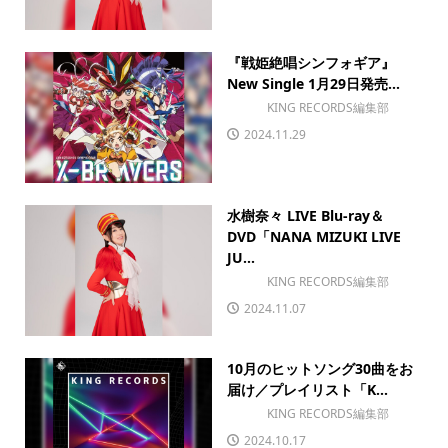
『戦姫絶唱シンフォギア』
New Single 1月29日発売...
KING RECORDS編集部
2024.11.29
水樹奈々 LIVE Blu-ray＆
DVD「NANA MIZUKI LIVE
JU...
KING RECORDS編集部
2024.11.07
10月のヒットソング30曲をお
届け／プレイリスト「K...
KING RECORDS編集部
2024.10.17