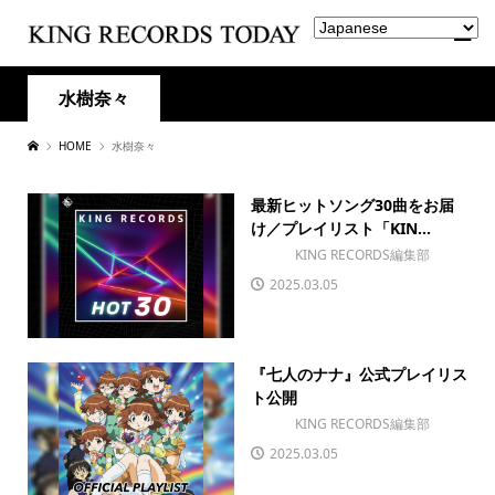
水樹奈々
HOME
水樹奈々
最新ヒットソング30曲をお届
け／プレイリスト「KIN...
KING RECORDS編集部
2025.03.05
『七人のナナ』公式プレイリス
ト公開
KING RECORDS編集部
2025.03.05