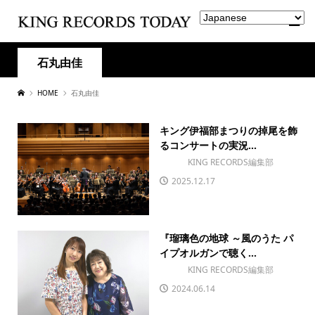
石丸由佳
HOME
石丸由佳
キング伊福部まつりの掉尾を飾
るコンサートの実況...
KING RECORDS編集部
2025.12.17
『瑠璃色の地球 ～風のうた パ
イプオルガンで聴く...
KING RECORDS編集部
2024.06.14